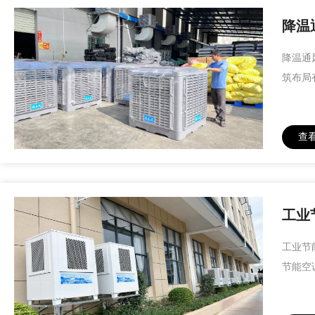
降温
降温通
筑布局
查
工业
工业节
节能空