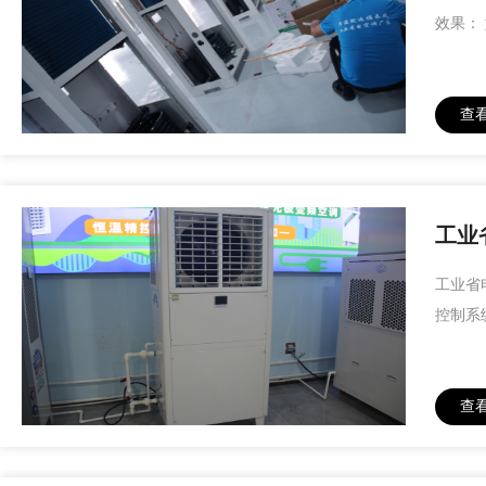
效果：
查
工业
工业省
控制系
查