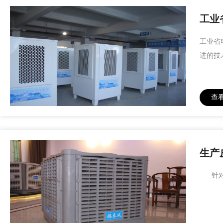
工业
工业省
进的技
查
生产
针对生