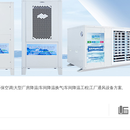
保空调|大型厂房降温|车间降温换气|车间降温工程|工厂通风设备方案,