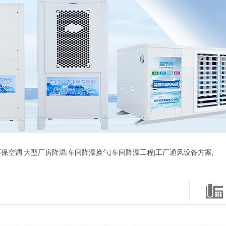
保空调|大型厂房降温|车间降温换气|车间降温工程|工厂通风设备方案,