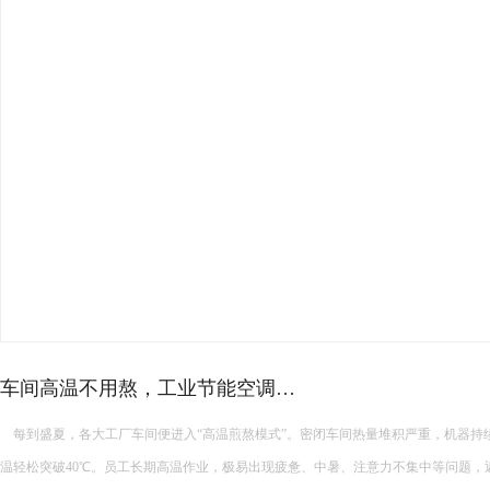
车间高温不用熬，工业节能空调…
每到盛夏，各大工厂车间便进入“高温煎熬模式”。密闭车间热量堆积严重，机器持
温轻松突破40℃。员工长期高温作业，极易出现疲惫、中暑、注意力不集中等问题，