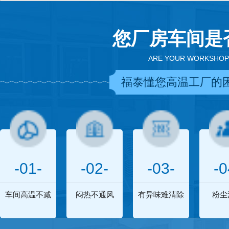
您厂房车间是
ARE YOUR WORKSHOP
福泰懂您高温工厂的
-01-
-02-
-03-
-0
车间高温不减
闷热不通风
有异味难清除
粉尘