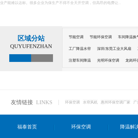
业产能难以达标。很多企业为保生产不得不全天开空调，但高昂的电费让...
区域分站
节能空调
节能环保空调
车间降温换
QUYUFENZHAN
工厂降温水帘
深圳/东莞工业大风扇
注塑车间降温
光明环保空调
龙岗环
深圳横岗环保空调
深圳布吉环保空调
厂房降温
工厂降温
车间降温
车
惠州工厂降温
惠州博罗车间降温
工
友情链接
LINKS
环保空调
水帘风机
惠州环保空调厂家
广
东莞车间降温 厂房降温通风
蒸发冷省
景德镇蒸发冷空调厂
萍乡蒸发冷空调
福泰首页
环保空调
降温解
安徽蒸发冷省电空调
达州工业省电安装