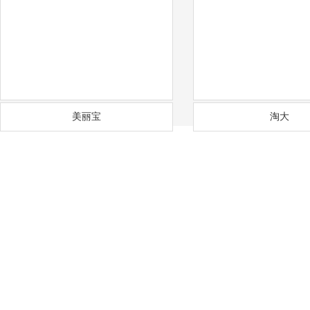
美丽宝
淘大
——
福
通风降温
沟通需求调研
免费上门实地勘察
方