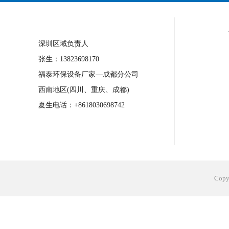
江苏蒸发冷省电空调
南京工业省电空调
合肥工业省电空调安装
合肥蒸发冷省电
深圳区域负责人
长沙工业省电空调安装
烟台工业省电空
张生：13823698170
台州工业省电空调安装
台州蒸发冷省电
福泰环保设备厂家—成都分公司
广州花都工业省电空调
肇庆工业省电空
西南地区(四川、重庆、成都)
佛山工业省电空调
珠海工业省电空调
夏生电话：+8618030698742
服饰车间降温
制衣车间降温
饰品车
电子行业降温
塑胶行业降温
大型仓
江苏蒸发冷省电空调厂家
东莞工业省电
Cop
河南车间降温工程
湖北注塑车间降温方
青海冷风机厂家
广州工业大吊扇价格
热熔胶车间降温
风机车间降温
广州