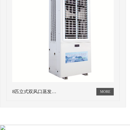
8匹立式双风口蒸发…