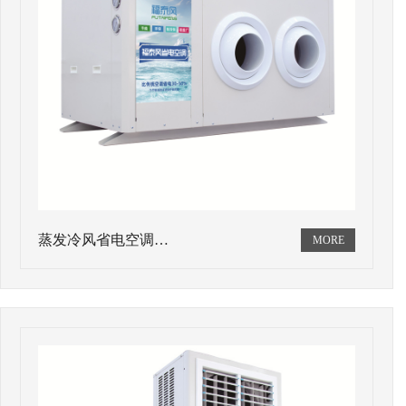
蒸发冷风省电空调…