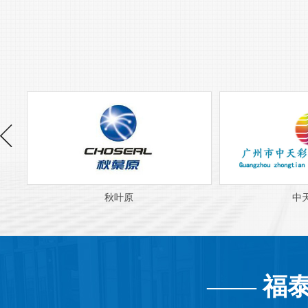
秋叶原
中
——
福