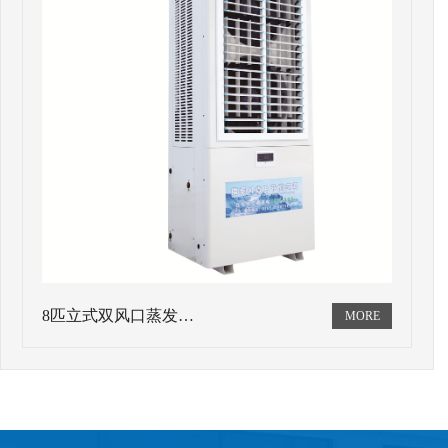
8匹立式双风口蒸发…