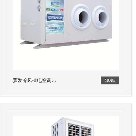
蒸发冷风省电空调…