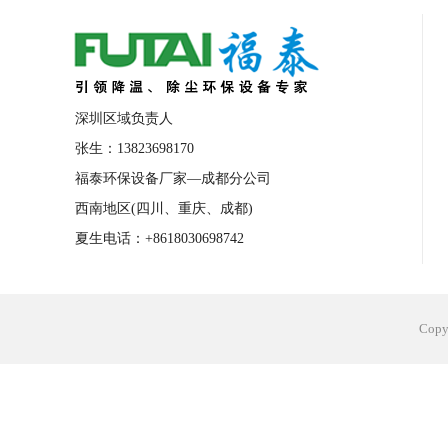
合肥工业省电空调安装
合肥蒸发冷省电
长沙工业省电空调安装
烟台工业省电空
台州工业省电空调安装
台州蒸发冷省电
深圳区域负责人
广州花都工业省电空调
肇庆工业省电空
张生：13823698170
福泰环保设备厂家—成都分公司
佛山工业省电空调
珠海工业省电空调
西南地区(四川、重庆、成都)
服饰车间降温
制衣车间降温
饰品车
夏生电话：+8618030698742
电子行业降温
塑胶行业降温
大型仓
江苏蒸发冷省电空调厂家
东莞工业省电
Cop
河南车间降温工程
湖北注塑车间降温方
青海冷风机厂家
广州工业大吊扇价格
热熔胶车间降温
风机车间降温
广州