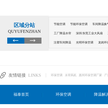
区域分站
节能空调
节能环保空调
车间降温换
QUYUFENZHAN
工厂降温水帘
深圳/东莞工业大风扇
注塑车间降温
光明环保空调
龙岗环
深圳横岗环保空调
深圳布吉环保空调
厂房降温
工厂降温
车间降温
车
惠州工厂降温
惠州博罗车间降温
工
友情链接
LINKS
环保空调
水帘风机
惠州环保空调厂家
广
东莞车间降温 厂房降温通风
蒸发冷省
景德镇蒸发冷空调厂
萍乡蒸发冷空调
福泰首页
环保空调
降温解
安徽蒸发冷省电空调
达州工业省电安装
江苏蒸发冷省电空调
南京工业省电空调