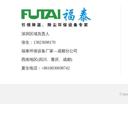
合肥工业省电空调安装
合肥蒸发冷省电
长沙工业省电空调安装
烟台工业省电空
台州工业省电空调安装
台州蒸发冷省电
深圳区域负责人
广州花都工业省电空调
肇庆工业省电空
张生：13823698170
福泰环保设备厂家—成都分公司
佛山工业省电空调
珠海工业省电空调
西南地区(四川、重庆、成都)
服饰车间降温
制衣车间降温
饰品车
夏生电话：+8618030698742
电子行业降温
塑胶行业降温
大型仓
江苏蒸发冷省电空调厂家
东莞工业省电
Cop
河南车间降温工程
湖北注塑车间降温方
青海冷风机厂家
广州工业大吊扇价格
热熔胶车间降温
风机车间降温
广州