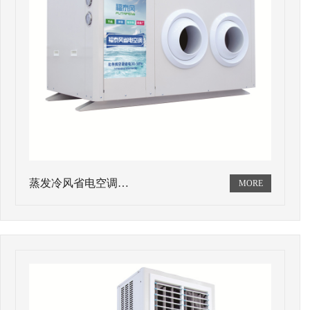
蒸发冷风省电空调…