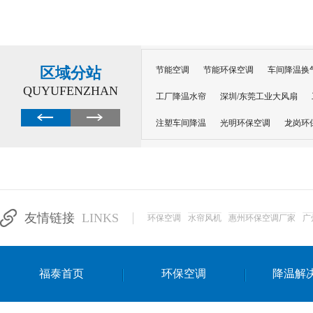
区域分站
节能空调
节能环保空调
车间降温换
QUYUFENZHAN
工厂降温水帘
深圳/东莞工业大风扇
注塑车间降温
光明环保空调
龙岗环
深圳横岗环保空调
深圳布吉环保空调
厂房降温
工厂降温
车间降温
车
惠州工厂降温
惠州博罗车间降温
工
友情链接
LINKS
环保空调
水帘风机
惠州环保空调厂家
广
东莞车间降温 厂房降温通风
蒸发冷省
景德镇蒸发冷空调厂
萍乡蒸发冷空调
福泰首页
环保空调
降温解
安徽蒸发冷省电空调
达州工业省电安装
江苏蒸发冷省电空调
南京工业省电空调