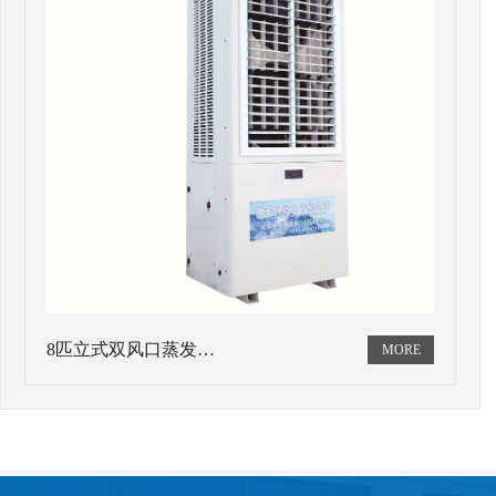
8匹立式双风口蒸发…