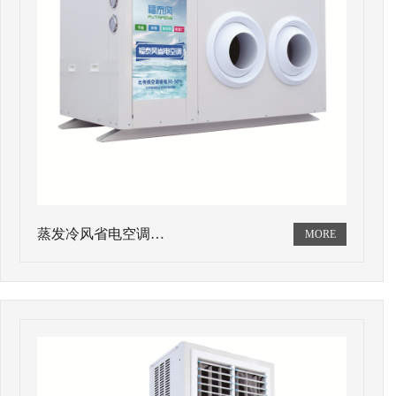
蒸发冷风省电空调…