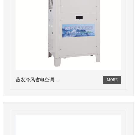
蒸发冷风省电空调…