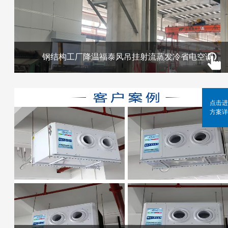
钢结构工厂降温福泰风吊挂射流蒸发冷省电空调
点击进
方案详