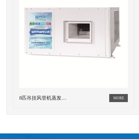
8匹吊挂风管机蒸发…