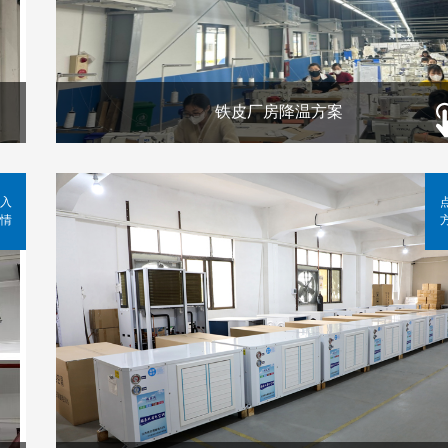
铁皮厂房降温方案
入
情