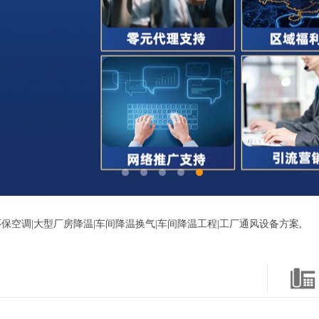
保空调|大型厂房降温|车间降温换气|车间降温工程|工厂通风设备方案,