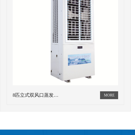
8匹立式双风口蒸发…