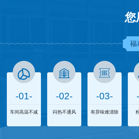
您
福
-01-
-02-
-03-
车间高温不减
闷热不通风
有异味难清除