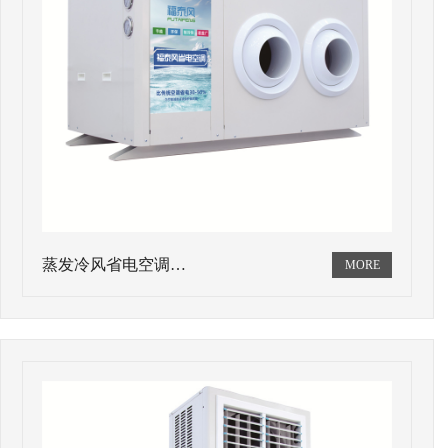
蒸发冷风省电空调…