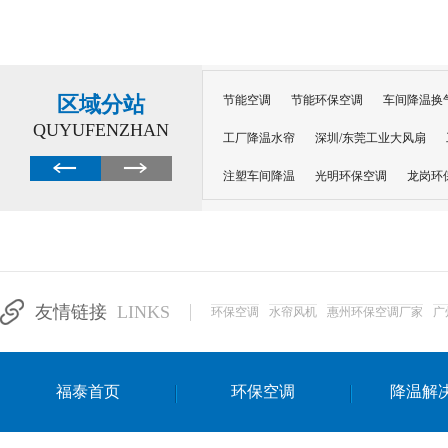
区域分站
节能空调
节能环保空调
车间降温换
QUYUFENZHAN
工厂降温水帘
深圳/东莞工业大风扇
注塑车间降温
光明环保空调
龙岗环
深圳横岗环保空调
深圳布吉环保空调
厂房降温
工厂降温
车间降温
车
惠州工厂降温
惠州博罗车间降温
工
友情链接
LINKS
环保空调
水帘风机
惠州环保空调厂家
广
东莞车间降温 厂房降温通风
蒸发冷省
景德镇蒸发冷空调厂
萍乡蒸发冷空调
福泰首页
环保空调
降温解
安徽蒸发冷省电空调
达州工业省电安装
江苏蒸发冷省电空调
南京工业省电空调