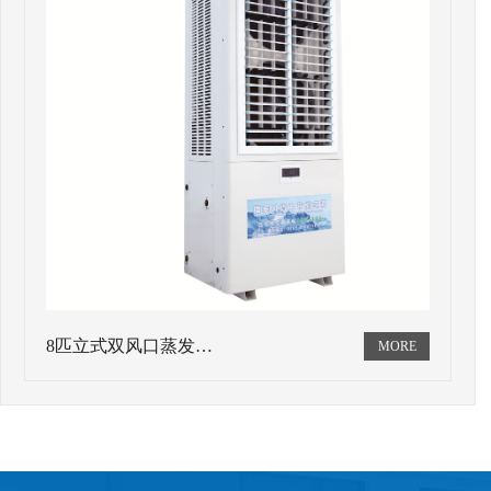
8匹立式双风口蒸发…