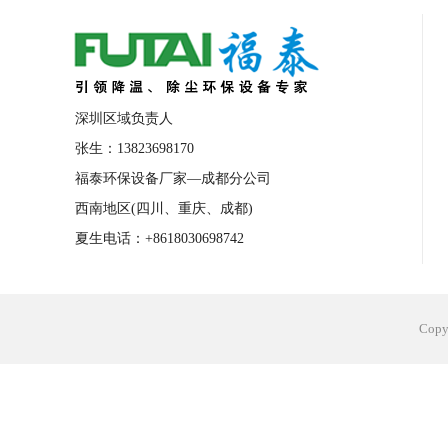
合肥工业省电空调安装
合肥蒸发冷省电
长沙工业省电空调安装
烟台工业省电空
台州工业省电空调安装
台州蒸发冷省电
深圳区域负责人
广州花都工业省电空调
肇庆工业省电空
张生：13823698170
福泰环保设备厂家—成都分公司
佛山工业省电空调
珠海工业省电空调
西南地区(四川、重庆、成都)
服饰车间降温
制衣车间降温
饰品车
夏生电话：+8618030698742
电子行业降温
塑胶行业降温
大型仓
江苏蒸发冷省电空调厂家
东莞工业省电
Cop
河南车间降温工程
湖北注塑车间降温方
青海冷风机厂家
广州工业大吊扇价格
热熔胶车间降温
风机车间降温
广州