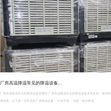
皮革车间降温措施有哪些？
皮革车间使用蒸发冷空调的降温措施及相关要点如下： 设备选型 根据面积：如果车间面积较小，如 200 平方
米以下，可选择单台小型蒸发冷空调。若车间面积较大，如 1000 平方米以上，可能
使用，可根据每台设备通常能覆盖 200 平方米左右的面积...