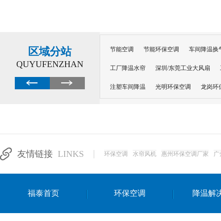
区域分站
节能空调
节能环保空调
车间降温换
QUYUFENZHAN
工厂降温水帘
深圳/东莞工业大风扇
注塑车间降温
光明环保空调
龙岗环
深圳横岗环保空调
深圳布吉环保空调
厂房降温
工厂降温
车间降温
车
惠州工厂降温
惠州博罗车间降温
工
友情链接
LINKS
环保空调
水帘风机
惠州环保空调厂家
广
东莞车间降温 厂房降温通风
蒸发冷省
景德镇蒸发冷空调厂
萍乡蒸发冷空调
福泰首页
环保空调
降温解
安徽蒸发冷省电空调
达州工业省电安装
江苏蒸发冷省电空调
南京工业省电空调