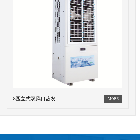
8匹立式双风口蒸发…