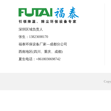
合肥工业省电空调安装
合肥蒸发冷省电
长沙工业省电空调安装
烟台工业省电空
台州工业省电空调安装
台州蒸发冷省电
深圳区域负责人
广州花都工业省电空调
肇庆工业省电空
张生：13823698170
福泰环保设备厂家—成都分公司
佛山工业省电空调
珠海工业省电空调
西南地区(四川、重庆、成都)
服饰车间降温
制衣车间降温
饰品车
夏生电话：+8618030698742
电子行业降温
塑胶行业降温
大型仓
江苏蒸发冷省电空调厂家
东莞工业省电
Cop
河南车间降温工程
湖北注塑车间降温方
青海冷风机厂家
广州工业大吊扇价格
热熔胶车间降温
风机车间降温
广州