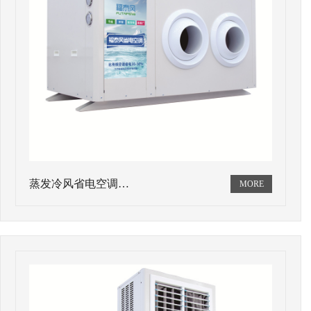
蒸发冷风省电空调…