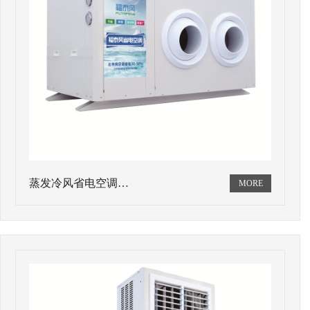
蒸发冷风省电空调…