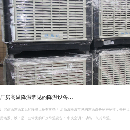
皮革车间降温措施有哪些？
皮革车间使用蒸发冷空调的降温措施及相关要点如下： 设备选型 根据面积：如果车间面积较小，如 200 平方
米以下，可选择单台小型蒸发冷空调。若车间面积较大，如 1000 平方米以上，可能
使用，可根据每台设备通常能覆盖 200 平方米左右的面积...