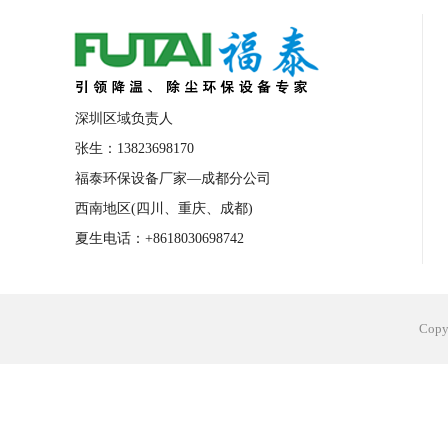
合肥工业省电空调安装
合肥蒸发冷省电
长沙工业省电空调安装
烟台工业省电空
台州工业省电空调安装
台州蒸发冷省电
深圳区域负责人
广州花都工业省电空调
肇庆工业省电空
张生：13823698170
福泰环保设备厂家—成都分公司
佛山工业省电空调
珠海工业省电空调
西南地区(四川、重庆、成都)
服饰车间降温
制衣车间降温
饰品车
夏生电话：+8618030698742
电子行业降温
塑胶行业降温
大型仓
江苏蒸发冷省电空调厂家
东莞工业省电
Cop
河南车间降温工程
湖北注塑车间降温方
青海冷风机厂家
广州工业大吊扇价格
热熔胶车间降温
风机车间降温
广州