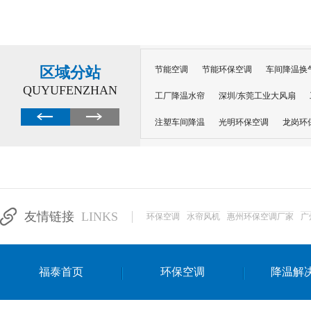
区域分站
节能空调
节能环保空调
车间降温换
QUYUFENZHAN
工厂降温水帘
深圳/东莞工业大风扇
注塑车间降温
光明环保空调
龙岗环
深圳横岗环保空调
深圳布吉环保空调
厂房降温
工厂降温
车间降温
车
惠州工厂降温
惠州博罗车间降温
工
友情链接
LINKS
环保空调
水帘风机
惠州环保空调厂家
广
东莞车间降温 厂房降温通风
蒸发冷省
景德镇蒸发冷空调厂
萍乡蒸发冷空调
福泰首页
环保空调
降温解
安徽蒸发冷省电空调
达州工业省电安装
江苏蒸发冷省电空调
南京工业省电空调