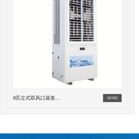
8匹立式双风口蒸发…