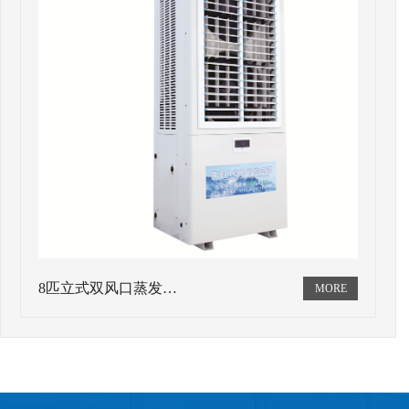
8匹立式双风口蒸发…