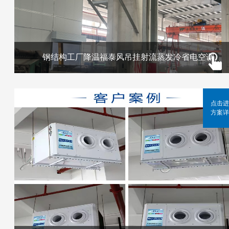
钢结构工厂降温福泰风吊挂射流蒸发冷省电空调
点击进
方案详