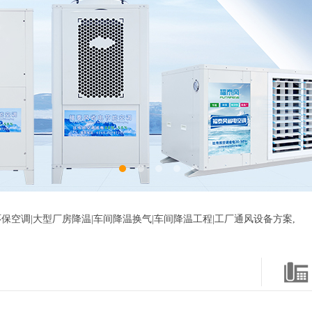
保空调|大型厂房降温|车间降温换气|车间降温工程|工厂通风设备方案,