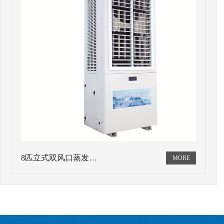
8匹立式双风口蒸发…