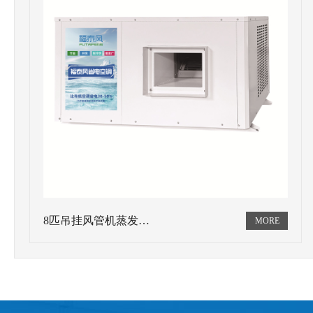
8匹吊挂风管机蒸发…