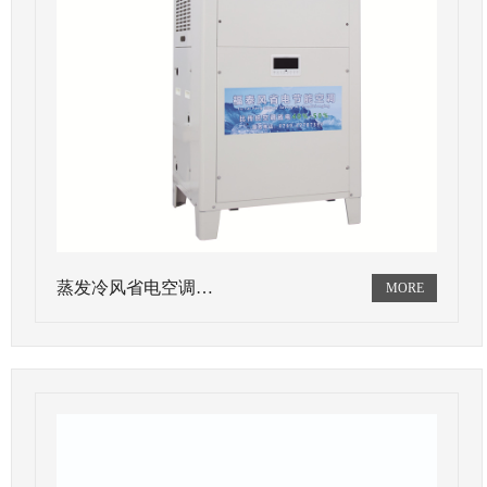
蒸发冷风省电空调…