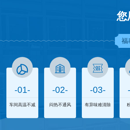
您
福
-01-
-02-
-03-
车间高温不减
闷热不通风
有异味难清除