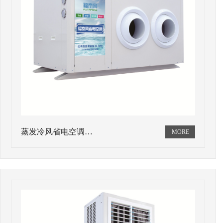
蒸发冷风省电空调…