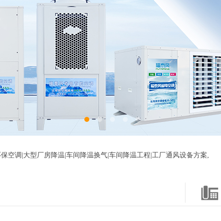
保空调|大型厂房降温|车间降温换气|车间降温工程|工厂通风设备方案,