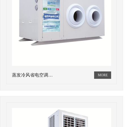
蒸发冷风省电空调…