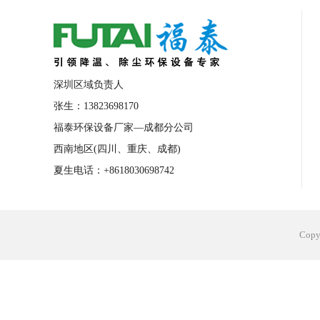
合肥工业省电空调安装
合肥蒸发冷省电
长沙工业省电空调安装
烟台工业省电空
台州工业省电空调安装
台州蒸发冷省电
深圳区域负责人
广州花都工业省电空调
肇庆工业省电空
张生：13823698170
福泰环保设备厂家—成都分公司
佛山工业省电空调
珠海工业省电空调
西南地区(四川、重庆、成都)
服饰车间降温
制衣车间降温
饰品车
夏生电话：+8618030698742
电子行业降温
塑胶行业降温
大型仓
江苏蒸发冷省电空调厂家
东莞工业省电
Cop
河南车间降温工程
湖北注塑车间降温方
青海冷风机厂家
广州工业大吊扇价格
热熔胶车间降温
风机车间降温
广州