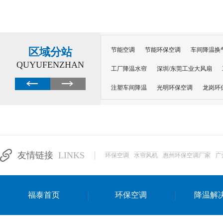
区域分站
节能空调
节能环保空调
车间降温换
QUYUFENZHAN
工厂降温水帘
深圳/东莞工业大风扇
注塑车间降温
光明环保空调
龙岗环
深圳横岗环保空调
深圳布吉环保空调
厂房降温
工厂降温
车间降温
车
惠州工厂降温
惠州博罗车间降温
工
友情链接
LINKS
环保空调
水帘风机
惠州环保空调厂家
广
东莞车间降温 厂房降温通风
蒸发冷省
景德镇蒸发冷空调厂
萍乡蒸发冷空调
福泰首页
环保空调
降温解
安徽蒸发冷省电空调
达州工业省电安装
江苏蒸发冷省电空调
南京工业省电空调