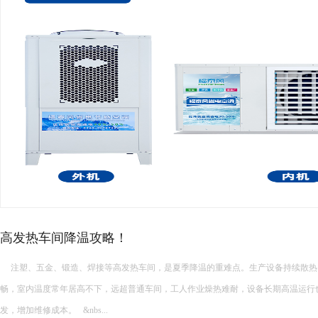
高
夏季厂
高
电镀、
2026-
08-
08
如
持续散热，加上车间空气流通不
一、看车间
组...
高温运行也会加速老化、故障频