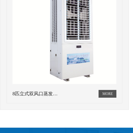
8匹立式双风口蒸发…