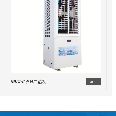
8匹立式双风口蒸发…