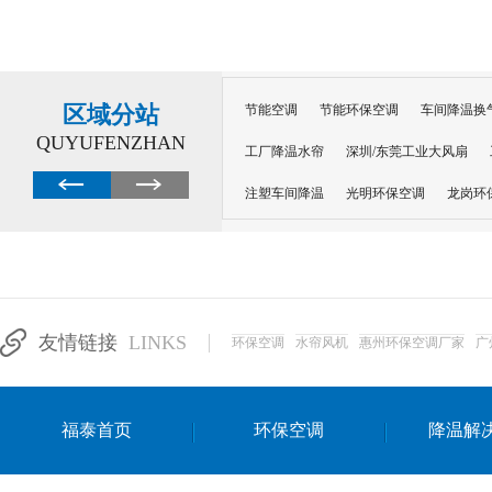
区域分站
节能空调
节能环保空调
车间降温换
QUYUFENZHAN
工厂降温水帘
深圳/东莞工业大风扇
注塑车间降温
光明环保空调
龙岗环
深圳横岗环保空调
深圳布吉环保空调
厂房降温
工厂降温
车间降温
车
惠州工厂降温
惠州博罗车间降温
工
友情链接
LINKS
环保空调
水帘风机
惠州环保空调厂家
广
东莞车间降温 厂房降温通风
蒸发冷省
景德镇蒸发冷空调厂
萍乡蒸发冷空调
福泰首页
环保空调
降温解
安徽蒸发冷省电空调
达州工业省电安装
江苏蒸发冷省电空调
南京工业省电空调