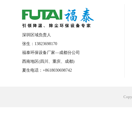
合肥工业省电空调安装
合肥蒸发冷省电
长沙工业省电空调安装
烟台工业省电空
台州工业省电空调安装
台州蒸发冷省电
深圳区域负责人
广州花都工业省电空调
肇庆工业省电空
张生：13823698170
福泰环保设备厂家—成都分公司
佛山工业省电空调
珠海工业省电空调
西南地区(四川、重庆、成都)
服饰车间降温
制衣车间降温
饰品车
夏生电话：+8618030698742
电子行业降温
塑胶行业降温
大型仓
江苏蒸发冷省电空调厂家
东莞工业省电
Cop
河南车间降温工程
湖北注塑车间降温方
青海冷风机厂家
广州工业大吊扇价格
热熔胶车间降温
风机车间降温
广州