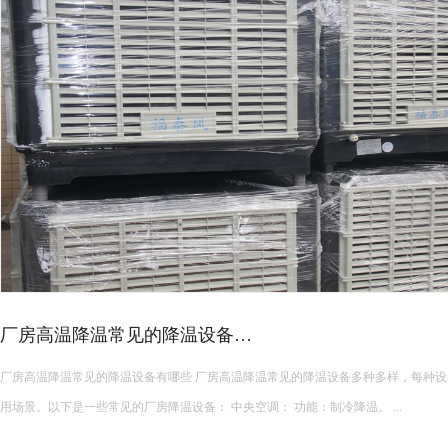
皮革车间降温措施有哪些？
皮革车间使用蒸发冷空调的降温措施及相关要点如下： 设备选型 根据面积：如果车间面积较小，如 200 平方
米以下，可选择单台小型蒸发冷空调。若车间面积较大，如 1000 平方米以上，可能
使用，可根据每台设备通常能覆盖 200 平方米左右的面积...