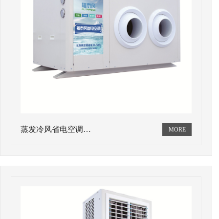
蒸发冷风省电空调…