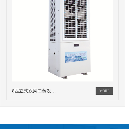
8匹立式双风口蒸发…