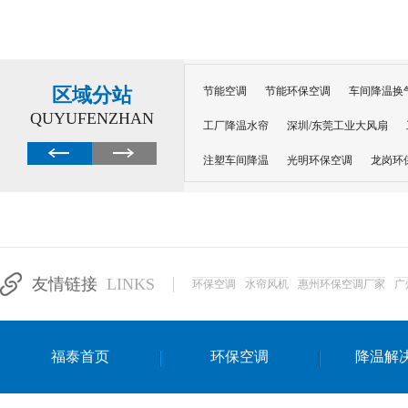
区域分站
节能空调
节能环保空调
车间降温换
QUYUFENZHAN
工厂降温水帘
深圳/东莞工业大风扇
注塑车间降温
光明环保空调
龙岗环
深圳横岗环保空调
深圳布吉环保空调
厂房降温
工厂降温
车间降温
车
惠州工厂降温
惠州博罗车间降温
工
友情链接
LINKS
环保空调
水帘风机
惠州环保空调厂家
广
东莞车间降温 厂房降温通风
蒸发冷省
景德镇蒸发冷空调厂
萍乡蒸发冷空调
福泰首页
环保空调
降温解
安徽蒸发冷省电空调
达州工业省电安装
江苏蒸发冷省电空调
南京工业省电空调