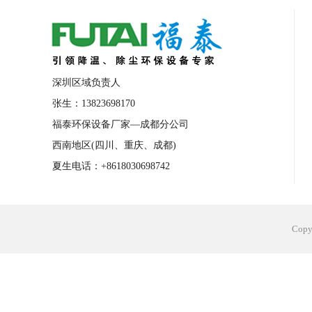
合肥工业省电空调安装
合肥蒸发冷省电
长沙工业省电空调安装
烟台工业省电空
台州工业省电空调安装
台州蒸发冷省电
深圳区域负责人
广州花都工业省电空调
肇庆工业省电空
张生：13823698170
福泰环保设备厂家—成都分公司
佛山工业省电空调
珠海工业省电空调
西南地区(四川、重庆、成都)
服饰车间降温
制衣车间降温
饰品车
夏生电话：+8618030698742
电子行业降温
塑胶行业降温
大型仓
江苏蒸发冷省电空调厂家
东莞工业省电
Cop
河南车间降温工程
湖北注塑车间降温方
青海冷风机厂家
广州工业大吊扇价格
热熔胶车间降温
风机车间降温
广州