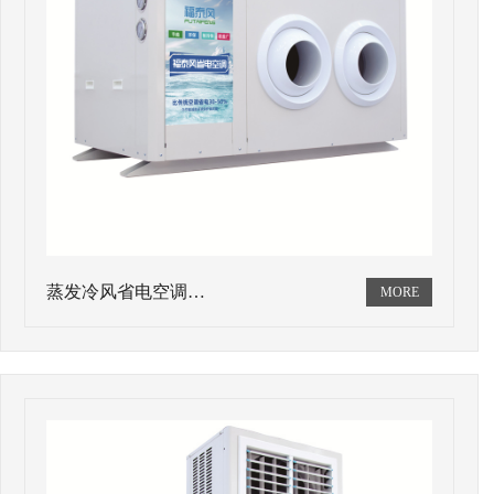
蒸发冷风省电空调…