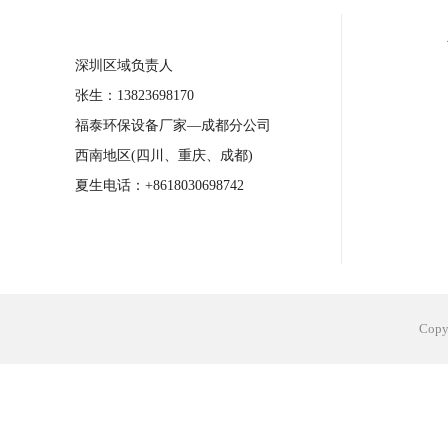
合肥工业省电空调安装
合肥蒸发冷省电
长沙工业省电空调安装
烟台工业省电空
台州工业省电空调安装
台州蒸发冷省电
深圳区域负责人
广州花都工业省电空调
肇庆工业省电空
张生：13823698170
福泰环保设备厂家—成都分公司
佛山工业省电空调
珠海工业省电空调
西南地区(四川、重庆、成都)
服饰车间降温
制衣车间降温
饰品车
夏生电话：+8618030698742
电子行业降温
塑胶行业降温
大型仓
江苏蒸发冷省电空调厂家
东莞工业省电
Cop
河南车间降温工程
湖北注塑车间降温方
青海冷风机厂家
广州工业大吊扇价格
热熔胶车间降温
风机车间降温
广州