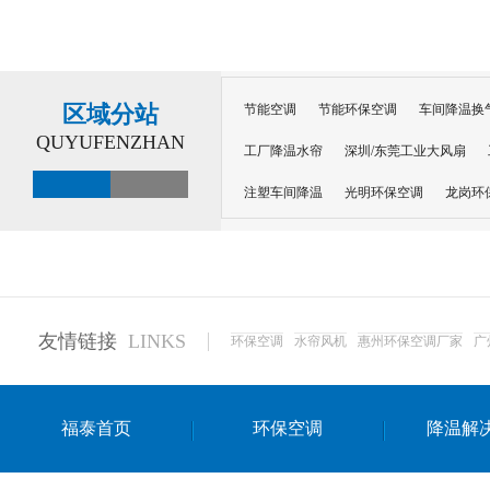
区域分站
节能空调
节能环保空调
车间降温换
QUYUFENZHAN
工厂降温水帘
深圳/东莞工业大风扇
注塑车间降温
光明环保空调
龙岗环
深圳横岗环保空调
深圳布吉环保空调
厂房降温
工厂降温
车间降温
车
惠州工厂降温
惠州博罗车间降温
工
友情链接
LINKS
环保空调
水帘风机
惠州环保空调厂家
广
东莞车间降温 厂房降温通风
蒸发冷省
景德镇蒸发冷空调厂
萍乡蒸发冷空调
福泰首页
环保空调
降温解
安徽蒸发冷省电空调
达州工业省电安装
江苏蒸发冷省电空调
南京工业省电空调