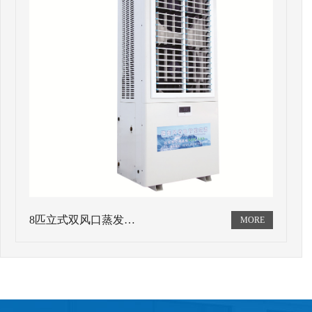
8匹立式双风口蒸发…