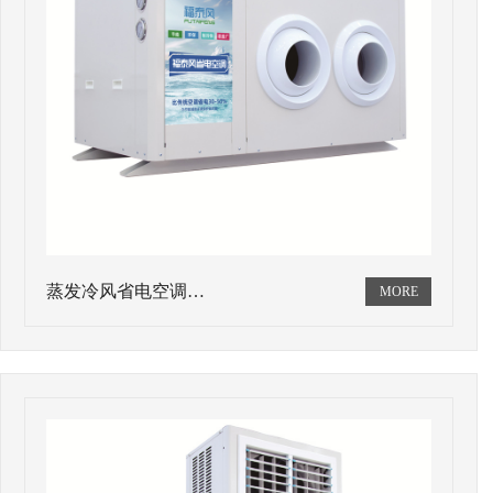
蒸发冷风省电空调…