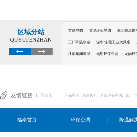
区域分站
节能空调
节能环保空调
车间降温换
QUYUFENZHAN
工厂降温水帘
深圳/东莞工业大风扇
注塑车间降温
光明环保空调
龙岗环
深圳横岗环保空调
深圳布吉环保空调
厂房降温
工厂降温
车间降温
车
惠州工厂降温
惠州博罗车间降温
工
友情链接
LINKS
环保空调
水帘风机
惠州环保空调厂家
广
东莞车间降温 厂房降温通风
蒸发冷省
景德镇蒸发冷空调厂
萍乡蒸发冷空调
福泰首页
环保空调
降温解
安徽蒸发冷省电空调
达州工业省电安装
江苏蒸发冷省电空调
南京工业省电空调