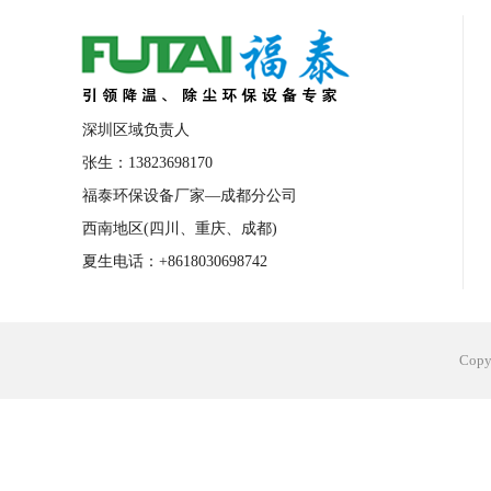
合肥工业省电空调安装
合肥蒸发冷省电
长沙工业省电空调安装
烟台工业省电空
台州工业省电空调安装
台州蒸发冷省电
深圳区域负责人
广州花都工业省电空调
肇庆工业省电空
张生：13823698170
福泰环保设备厂家—成都分公司
佛山工业省电空调
珠海工业省电空调
西南地区(四川、重庆、成都)
服饰车间降温
制衣车间降温
饰品车
夏生电话：+8618030698742
电子行业降温
塑胶行业降温
大型仓
江苏蒸发冷省电空调厂家
东莞工业省电
Cop
河南车间降温工程
湖北注塑车间降温方
青海冷风机厂家
广州工业大吊扇价格
热熔胶车间降温
风机车间降温
广州