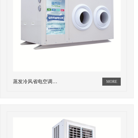
蒸发冷风省电空调…