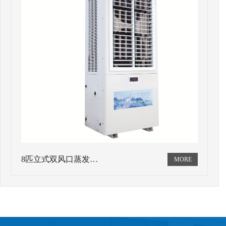
8匹立式双风口蒸发…