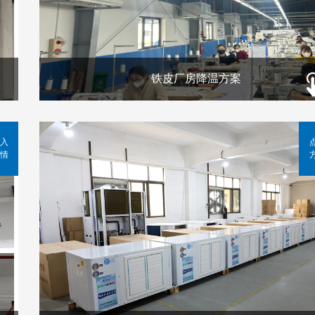
铁皮厂房降温方案
入
情