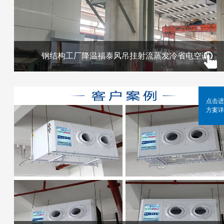
钢结构工厂降温福泰风吊挂射流蒸发冷省电空调
点击进
方案详