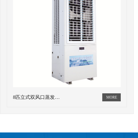
8匹立式双风口蒸发…