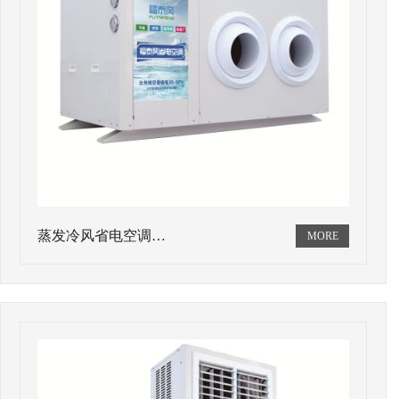
蒸发冷风省电空调…