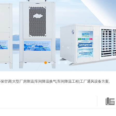
保空调|大型厂房降温|车间降温换气|车间降温工程|工厂通风设备方案,