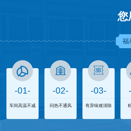
您
福
-01-
-02-
-03-
车间高温不减
闷热不通风
有异味难清除