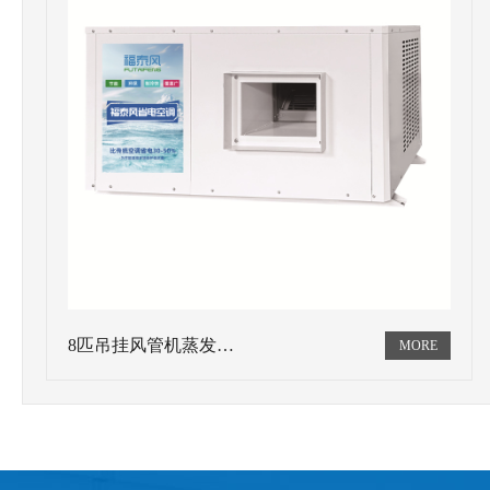
8匹吊挂风管机蒸发…