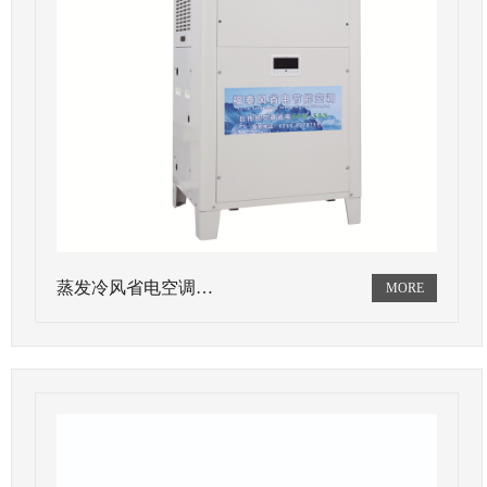
蒸发冷风省电空调…