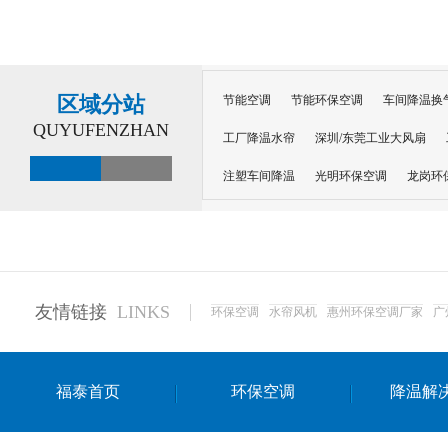
区域分站
节能空调
节能环保空调
车间降温换
QUYUFENZHAN
工厂降温水帘
深圳/东莞工业大风扇
注塑车间降温
光明环保空调
龙岗环
深圳横岗环保空调
深圳布吉环保空调
厂房降温
工厂降温
车间降温
车
惠州工厂降温
惠州博罗车间降温
工
友情链接
LINKS
环保空调
水帘风机
惠州环保空调厂家
广
东莞车间降温 厂房降温通风
蒸发冷省
景德镇蒸发冷空调厂
萍乡蒸发冷空调
福泰首页
环保空调
降温解
安徽蒸发冷省电空调
达州工业省电安装
江苏蒸发冷省电空调
南京工业省电空调