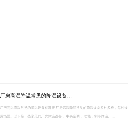
皮革车间降温措施有哪些？
皮革车间使用蒸发冷空调的降温措施及相关要点如下： 设备选型 根据面积：如果车间面积较小，如 200 平方
米以下，可选择单台小型蒸发冷空调。若车间面积较大，如 1000 平方米以上，可能
使用，可根据每台设备通常能覆盖 200 平方米左右的面积...