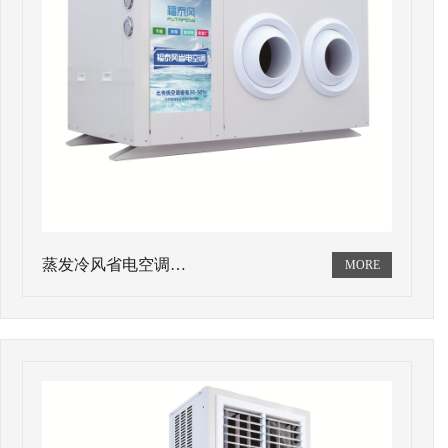
蒸发冷风省电空调…