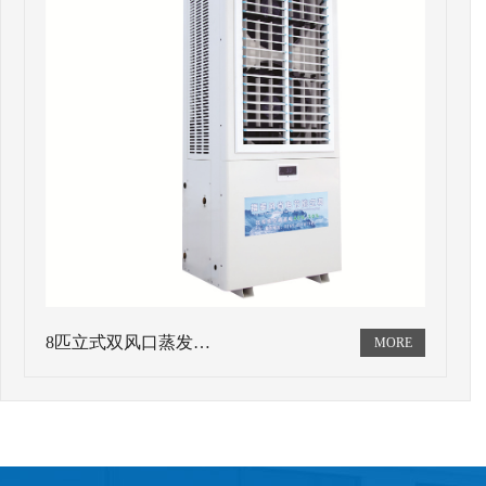
8匹立式双风口蒸发…