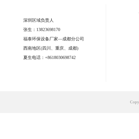
合肥工业省电空调安装
合肥蒸发冷省电
深圳区域负责人
长沙工业省电空调安装
烟台工业省电空
张生：13823698170
台州工业省电空调安装
台州蒸发冷省电
福泰环保设备厂家—成都分公司
广州花都工业省电空调
肇庆工业省电空
西南地区(四川、重庆、成都)
佛山工业省电空调
珠海工业省电空调
夏生电话：+8618030698742
服饰车间降温
制衣车间降温
饰品车
电子行业降温
塑胶行业降温
大型仓
江苏蒸发冷省电空调厂家
东莞工业省电
Cop
河南车间降温工程
湖北注塑车间降温方
青海冷风机厂家
广州工业大吊扇价格
热熔胶车间降温
风机车间降温
广州