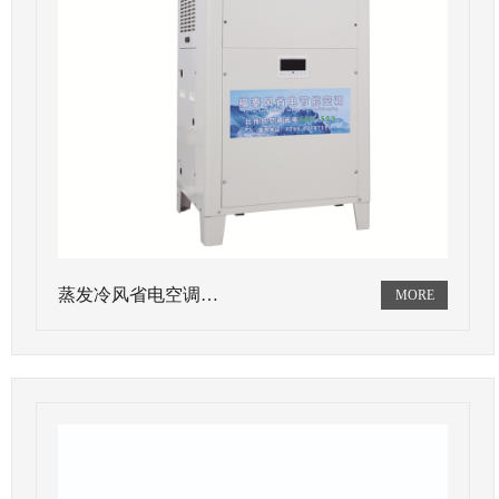
蒸发冷风省电空调…