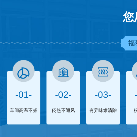
您
福
-01-
-02-
-03-
车间高温不减
闷热不通风
有异味难清除