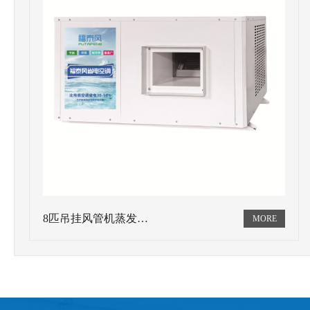
8匹吊挂风管机蒸发…