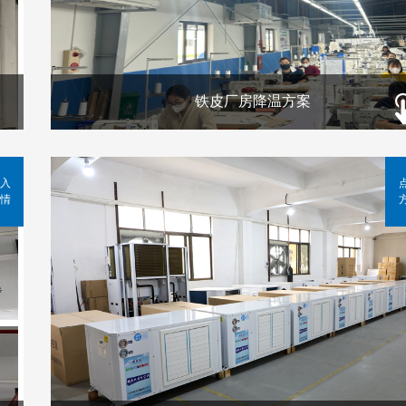
铁皮厂房降温方案
入
情