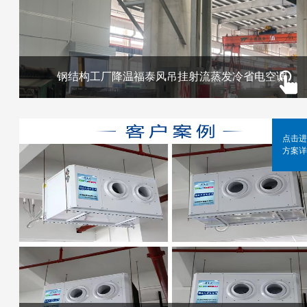
钢结构工厂降温福泰风吊挂射流蒸发冷省电空调
点击进
方案详