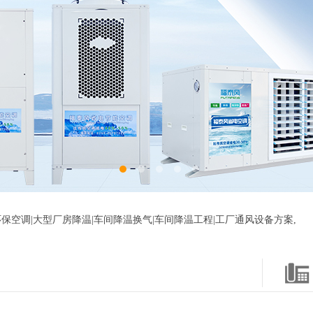
保空调|大型厂房降温|车间降温换气|车间降温工程|工厂通风设备方案,