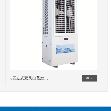
8匹立式双风口蒸发…