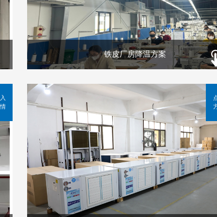
铁皮厂房降温方案
入
情