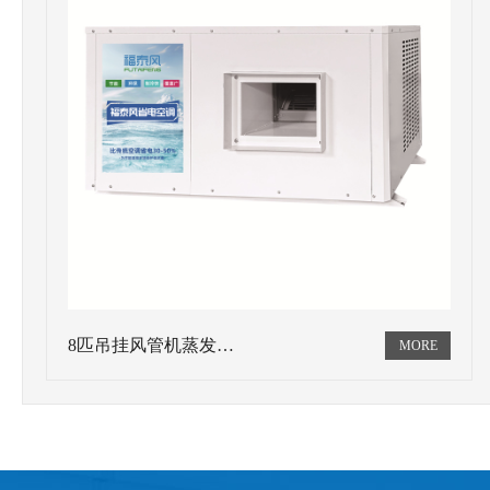
8匹吊挂风管机蒸发…