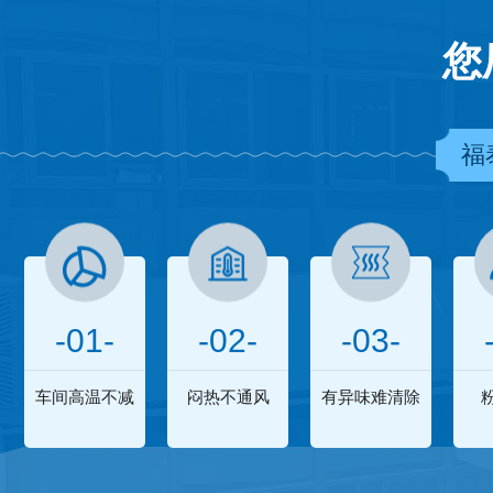
您
福
-01-
-02-
-03-
车间高温不减
闷热不通风
有异味难清除