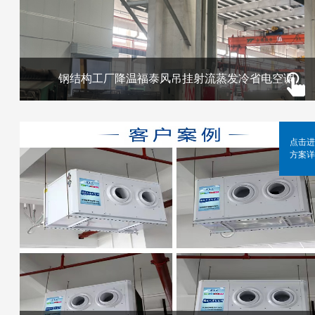
钢结构工厂降温福泰风吊挂射流蒸发冷省电空调
点击进
方案详