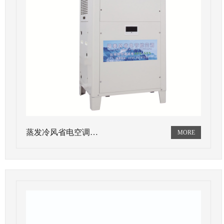
蒸发冷风省电空调…