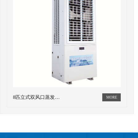
8匹立式双风口蒸发…