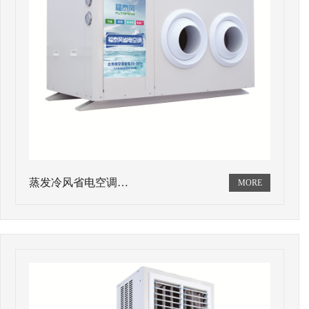
蒸发冷风省电空调…