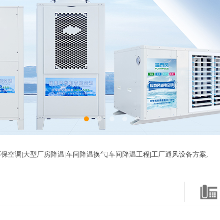
保空调|大型厂房降温|车间降温换气|车间降温工程|工厂通风设备方案,