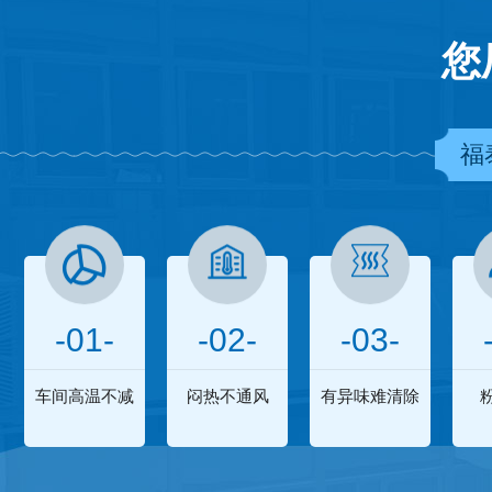
您
福
-01-
-02-
-03-
车间高温不减
闷热不通风
有异味难清除