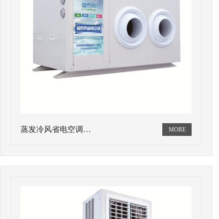
蒸发冷风省电空调…