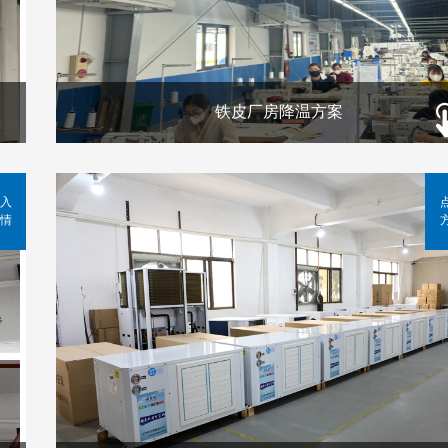
铁皮厂房降温方案
入
情