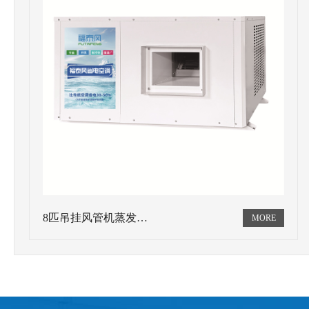
8匹吊挂风管机蒸发…