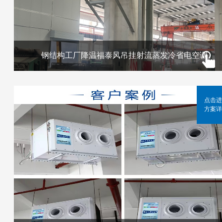
钢结构工厂降温福泰风吊挂射流蒸发冷省电空调
点击进
方案详