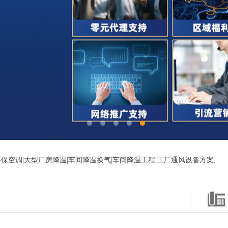
保空调|大型厂房降温|车间降温换气|车间降温工程|工厂通风设备方案,