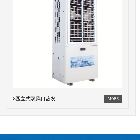
8匹立式双风口蒸发…