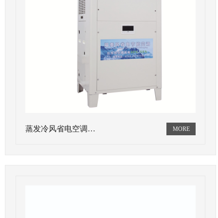
蒸发冷风省电空调…