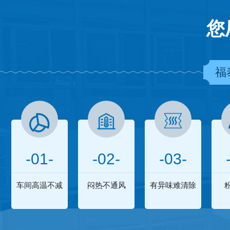
您
福
-01-
-02-
-03-
车间高温不减
闷热不通风
有异味难清除