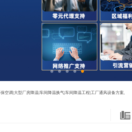
保空调|大型厂房降温|车间降温换气|车间降温工程|工厂通风设备方案,