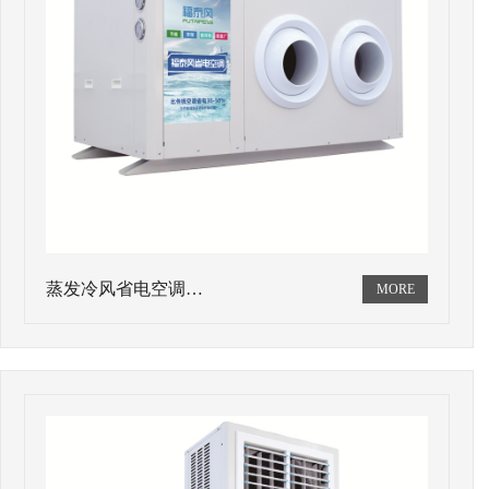
蒸发冷风省电空调…