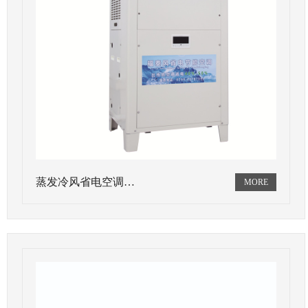
蒸发冷风省电空调…