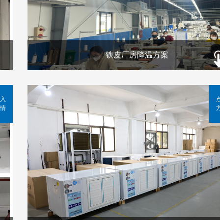
铁皮厂房降温方案
入
情