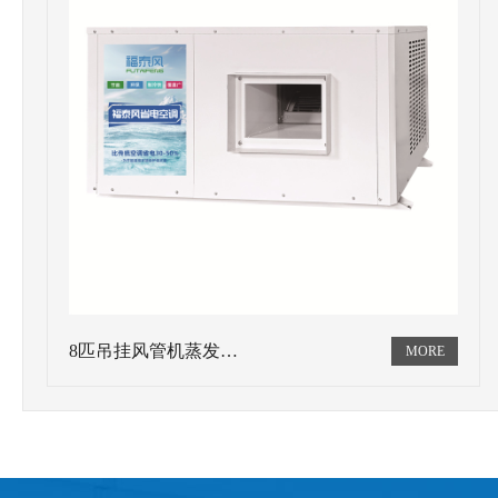
8匹吊挂风管机蒸发…