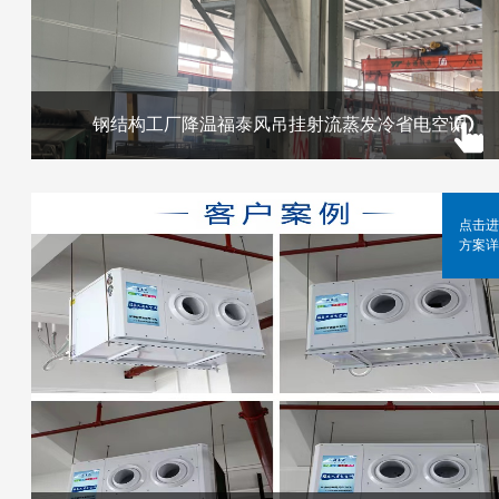
钢结构工厂降温福泰风吊挂射流蒸发冷省电空调
点击进
方案详