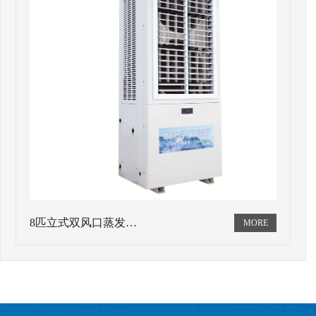
8匹立式双风口蒸发…