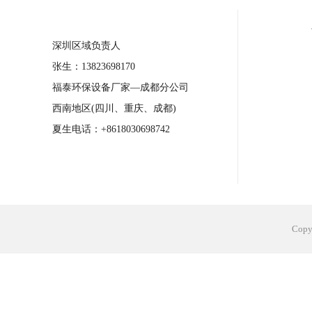
合肥工业省电空调安装
合肥蒸发冷省电
长沙工业省电空调安装
烟台工业省电空
台州工业省电空调安装
台州蒸发冷省电
深圳区域负责人
广州花都工业省电空调
肇庆工业省电空
张生：13823698170
福泰环保设备厂家—成都分公司
佛山工业省电空调
珠海工业省电空调
西南地区(四川、重庆、成都)
服饰车间降温
制衣车间降温
饰品车
夏生电话：+8618030698742
电子行业降温
塑胶行业降温
大型仓
江苏蒸发冷省电空调厂家
东莞工业省电
Cop
河南车间降温工程
湖北注塑车间降温方
青海冷风机厂家
广州工业大吊扇价格
热熔胶车间降温
风机车间降温
广州