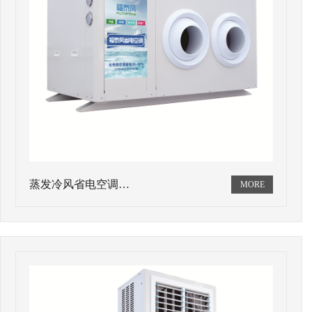
蒸发冷风省电空调…