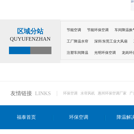
区域分站
节能空调
节能环保空调
车间降温换
QUYUFENZHAN
工厂降温水帘
深圳/东莞工业大风扇
注塑车间降温
光明环保空调
龙岗环
深圳横岗环保空调
深圳布吉环保空调
厂房降温
工厂降温
车间降温
车
惠州工厂降温
惠州博罗车间降温
工
友情链接
LINKS
环保空调
水帘风机
惠州环保空调厂家
广
东莞车间降温 厂房降温通风
蒸发冷省
景德镇蒸发冷空调厂
萍乡蒸发冷空调
福泰首页
环保空调
降温解
安徽蒸发冷省电空调
达州工业省电安装
江苏蒸发冷省电空调
南京工业省电空调