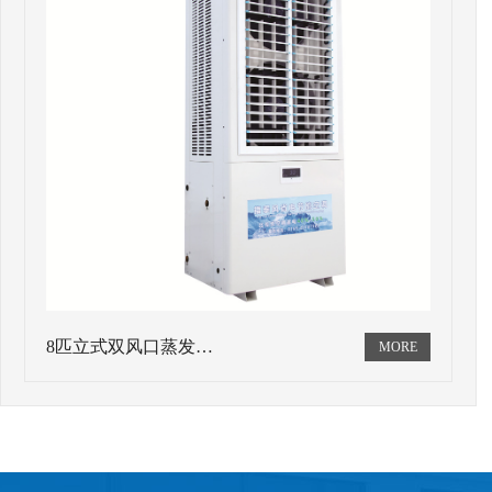
8匹立式双风口蒸发…