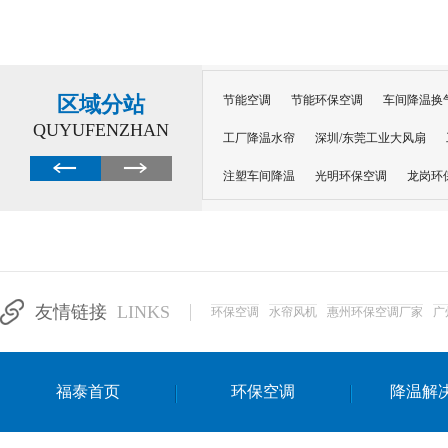
区域分站
节能空调
节能环保空调
车间降温换
QUYUFENZHAN
工厂降温水帘
深圳/东莞工业大风扇
注塑车间降温
光明环保空调
龙岗环
深圳横岗环保空调
深圳布吉环保空调
厂房降温
工厂降温
车间降温
车
惠州工厂降温
惠州博罗车间降温
工
友情链接
LINKS
环保空调
水帘风机
惠州环保空调厂家
广
东莞车间降温 厂房降温通风
蒸发冷省
景德镇蒸发冷空调厂
萍乡蒸发冷空调
福泰首页
环保空调
降温解
安徽蒸发冷省电空调
达州工业省电安装
江苏蒸发冷省电空调
南京工业省电空调