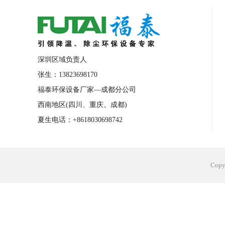
合肥工业省电空调安装
合肥蒸发冷省电
长沙工业省电空调安装
烟台工业省电空
台州工业省电空调安装
台州蒸发冷省电
深圳区域负责人
广州花都工业省电空调
肇庆工业省电空
张生：13823698170
福泰环保设备厂家—成都分公司
佛山工业省电空调
珠海工业省电空调
西南地区(四川、重庆、成都)
服饰车间降温
制衣车间降温
饰品车
夏生电话：+8618030698742
电子行业降温
塑胶行业降温
大型仓
江苏蒸发冷省电空调厂家
东莞工业省电
Cop
河南车间降温工程
湖北注塑车间降温方
青海冷风机厂家
广州工业大吊扇价格
热熔胶车间降温
风机车间降温
广州