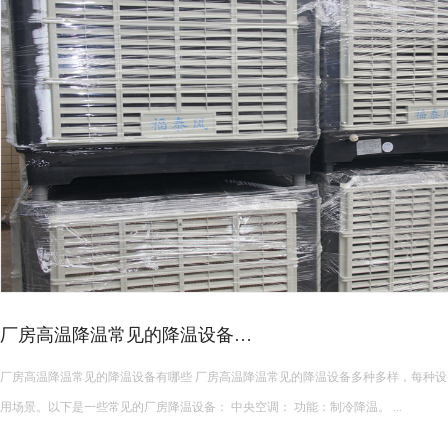
皮革车间降温措施有哪些？
皮革车间使用蒸发冷空调的降温措施及相关要点如下： 设备选型 根据面积：如果车间面积较小，如 200 平方
米以下，可选择单台小型蒸发冷空调。若车间面积较大，如 1000 平方米以上，可能
使用，可根据每台设备通常能覆盖 200 平方米左右的面积...