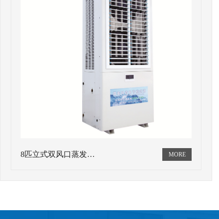
8匹立式双风口蒸发…