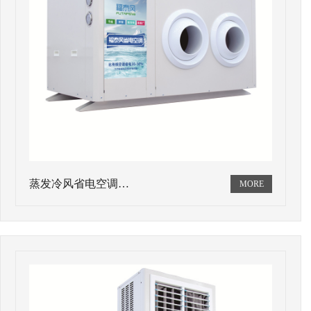
蒸发冷风省电空调…