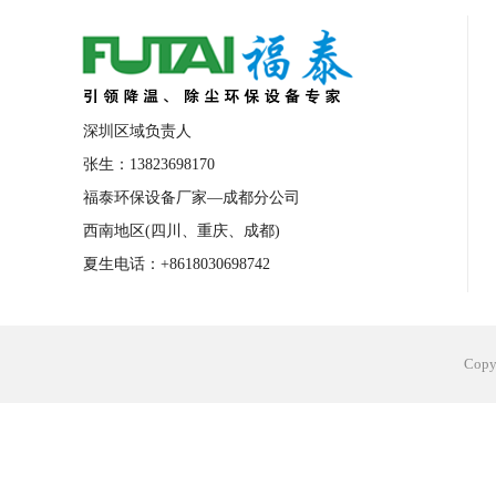
合肥工业省电空调安装
合肥蒸发冷省电
长沙工业省电空调安装
烟台工业省电空
台州工业省电空调安装
台州蒸发冷省电
深圳区域负责人
广州花都工业省电空调
肇庆工业省电空
张生：13823698170
福泰环保设备厂家—成都分公司
佛山工业省电空调
珠海工业省电空调
西南地区(四川、重庆、成都)
服饰车间降温
制衣车间降温
饰品车
夏生电话：+8618030698742
电子行业降温
塑胶行业降温
大型仓
江苏蒸发冷省电空调厂家
东莞工业省电
Cop
河南车间降温工程
湖北注塑车间降温方
青海冷风机厂家
广州工业大吊扇价格
热熔胶车间降温
风机车间降温
广州