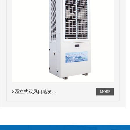
8匹立式双风口蒸发…