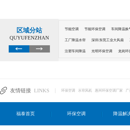
区域分站
节能空调
节能环保空调
车间降温换
QUYUFENZHAN
工厂降温水帘
深圳/东莞工业大风扇
注塑车间降温
光明环保空调
龙岗环
深圳横岗环保空调
深圳布吉环保空调
厂房降温
工厂降温
车间降温
车
惠州工厂降温
惠州博罗车间降温
工
友情链接
LINKS
环保空调
水帘风机
惠州环保空调厂家
广
东莞车间降温 厂房降温通风
蒸发冷省
景德镇蒸发冷空调厂
萍乡蒸发冷空调
福泰首页
环保空调
降温解
安徽蒸发冷省电空调
达州工业省电安装
江苏蒸发冷省电空调
南京工业省电空调