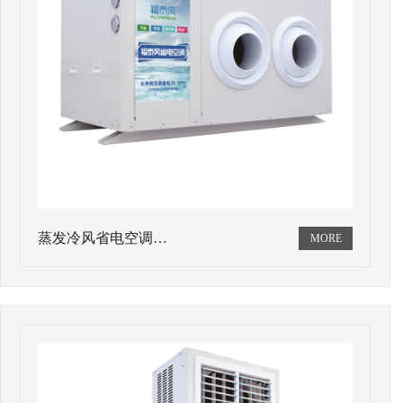
蒸发冷风省电空调…