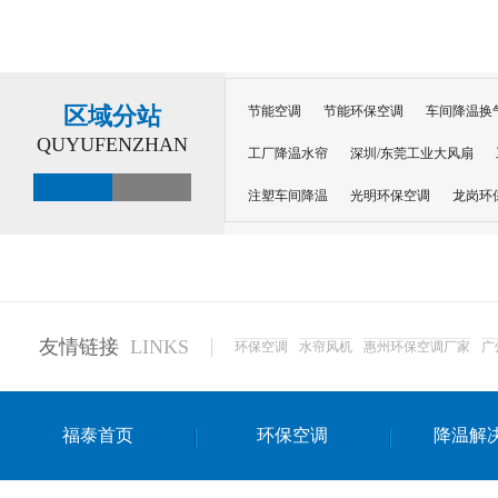
区域分站
节能空调
节能环保空调
车间降温换
QUYUFENZHAN
工厂降温水帘
深圳/东莞工业大风扇
注塑车间降温
光明环保空调
龙岗环
深圳横岗环保空调
深圳布吉环保空调
厂房降温
工厂降温
车间降温
车
惠州工厂降温
惠州博罗车间降温
工
友情链接
LINKS
环保空调
水帘风机
惠州环保空调厂家
广
东莞车间降温 厂房降温通风
蒸发冷省
景德镇蒸发冷空调厂
萍乡蒸发冷空调
福泰首页
环保空调
降温解
安徽蒸发冷省电空调
达州工业省电安装
江苏蒸发冷省电空调
南京工业省电空调