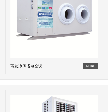
蒸发冷风省电空调…