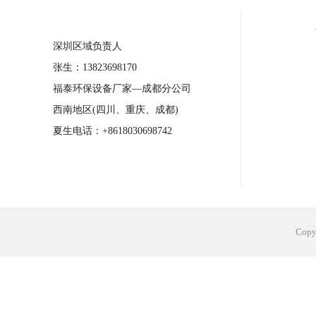
合肥工业省电空调安装
合肥蒸发冷省电
深圳区域负责人
长沙工业省电空调安装
烟台工业省电空
张生：13823698170
台州工业省电空调安装
台州蒸发冷省电
福泰环保设备厂家—成都分公司
广州花都工业省电空调
肇庆工业省电空
西南地区(四川、重庆、成都)
佛山工业省电空调
珠海工业省电空调
夏生电话：+8618030698742
服饰车间降温
制衣车间降温
饰品车
电子行业降温
塑胶行业降温
大型仓
江苏蒸发冷省电空调厂家
东莞工业省电
Cop
河南车间降温工程
湖北注塑车间降温方
青海冷风机厂家
广州工业大吊扇价格
热熔胶车间降温
风机车间降温
广州