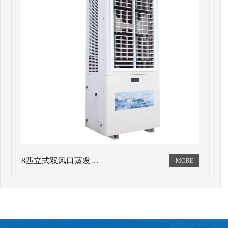
8匹立式双风口蒸发…