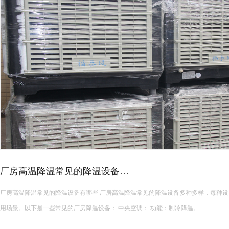
皮革车间降温措施有哪些？
皮革车间使用蒸发冷空调的降温措施及相关要点如下： 设备选型 根据面积：如果车间面积较小，如 200 平方
米以下，可选择单台小型蒸发冷空调。若车间面积较大，如 1000 平方米以上，可能
使用，可根据每台设备通常能覆盖 200 平方米左右的面积...