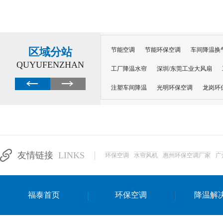
区域分站
节能空调
节能环保空调
车间降温换
QUYUFENZHAN
工厂降温水帘
深圳/东莞工业大风扇
注塑车间降温
光明环保空调
龙岗环
深圳横岗环保空调
深圳布吉环保空调
厂房降温
工厂降温
车间降温
车
惠州工厂降温
惠州博罗车间降温
工
友情链接
LINKS
环保空调
水帘风机
惠州环保空调厂家
广
东莞车间降温 厂房降温通风
蒸发冷省
景德镇蒸发冷空调厂
萍乡蒸发冷空调
福泰首页
环保空调
降温解
安徽蒸发冷省电空调
达州工业省电安装
江苏蒸发冷省电空调
南京工业省电空调