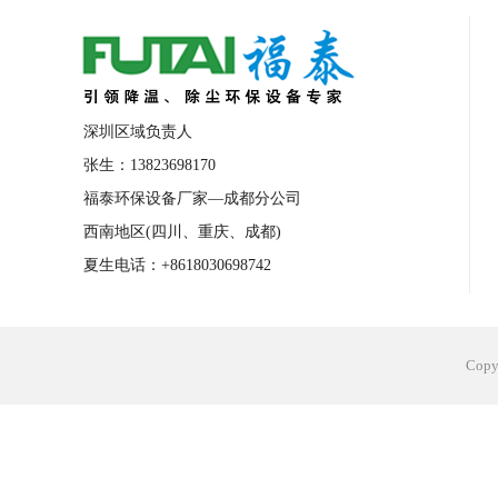
合肥工业省电空调安装
合肥蒸发冷省电
长沙工业省电空调安装
烟台工业省电空
台州工业省电空调安装
台州蒸发冷省电
深圳区域负责人
广州花都工业省电空调
肇庆工业省电空
张生：13823698170
福泰环保设备厂家—成都分公司
佛山工业省电空调
珠海工业省电空调
西南地区(四川、重庆、成都)
服饰车间降温
制衣车间降温
饰品车
夏生电话：+8618030698742
电子行业降温
塑胶行业降温
大型仓
江苏蒸发冷省电空调厂家
东莞工业省电
Cop
河南车间降温工程
湖北注塑车间降温方
青海冷风机厂家
广州工业大吊扇价格
热熔胶车间降温
风机车间降温
广州