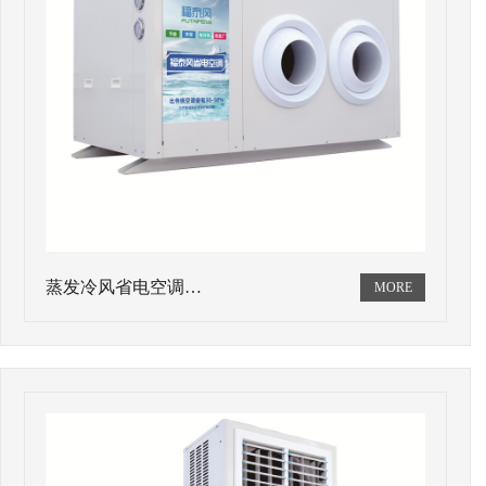
蒸发冷风省电空调…