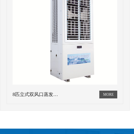
8匹立式双风口蒸发…