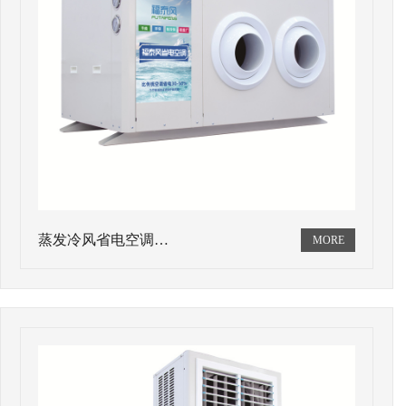
蒸发冷风省电空调…