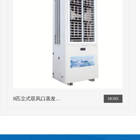
8匹立式双风口蒸发…