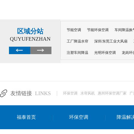
区域分站
节能空调
节能环保空调
车间降温换
QUYUFENZHAN
工厂降温水帘
深圳/东莞工业大风扇
注塑车间降温
光明环保空调
龙岗环
深圳横岗环保空调
深圳布吉环保空调
厂房降温
工厂降温
车间降温
车
惠州工厂降温
惠州博罗车间降温
工
友情链接
LINKS
环保空调
水帘风机
惠州环保空调厂家
广
东莞车间降温 厂房降温通风
蒸发冷省
景德镇蒸发冷空调厂
萍乡蒸发冷空调
福泰首页
环保空调
降温解
安徽蒸发冷省电空调
达州工业省电安装
江苏蒸发冷省电空调
南京工业省电空调