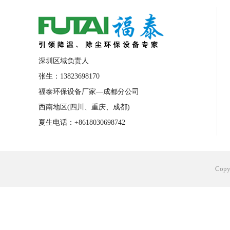
合肥工业省电空调安装
合肥蒸发冷省电
长沙工业省电空调安装
烟台工业省电空
台州工业省电空调安装
台州蒸发冷省电
深圳区域负责人
广州花都工业省电空调
肇庆工业省电空
张生：13823698170
福泰环保设备厂家—成都分公司
佛山工业省电空调
珠海工业省电空调
西南地区(四川、重庆、成都)
服饰车间降温
制衣车间降温
饰品车
夏生电话：+8618030698742
电子行业降温
塑胶行业降温
大型仓
江苏蒸发冷省电空调厂家
东莞工业省电
Cop
河南车间降温工程
湖北注塑车间降温方
青海冷风机厂家
广州工业大吊扇价格
热熔胶车间降温
风机车间降温
广州