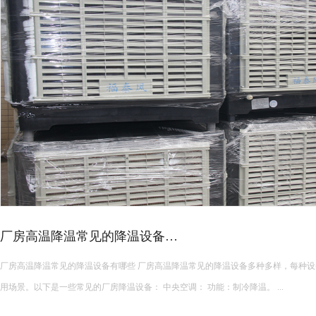
高温车间空调选型攻略！
夏季厂房降温设备种类繁多，负压风机、水帘、传统中央空调、工业节能空调等设
型时盲目跟风，导致降温效果不佳、能耗超标、设备适配性差等问题。想要选到合适
面积、结构、生产工况、降温需求与预算综合考量，精准匹配最优方案。 &...