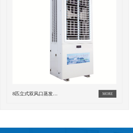
8匹立式双风口蒸发…