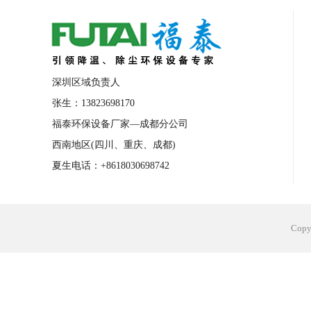
合肥工业省电空调安装
合肥蒸发冷省电
长沙工业省电空调安装
烟台工业省电空
台州工业省电空调安装
台州蒸发冷省电
深圳区域负责人
广州花都工业省电空调
肇庆工业省电空
张生：13823698170
福泰环保设备厂家—成都分公司
佛山工业省电空调
珠海工业省电空调
西南地区(四川、重庆、成都)
服饰车间降温
制衣车间降温
饰品车
夏生电话：+8618030698742
电子行业降温
塑胶行业降温
大型仓
江苏蒸发冷省电空调厂家
东莞工业省电
Cop
河南车间降温工程
湖北注塑车间降温方
青海冷风机厂家
广州工业大吊扇价格
热熔胶车间降温
风机车间降温
广州