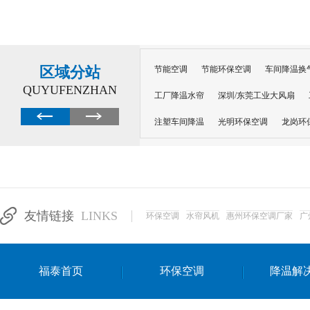
区域分站
节能空调
节能环保空调
车间降温换
QUYUFENZHAN
工厂降温水帘
深圳/东莞工业大风扇
注塑车间降温
光明环保空调
龙岗环
深圳横岗环保空调
深圳布吉环保空调
厂房降温
工厂降温
车间降温
车
惠州工厂降温
惠州博罗车间降温
工
友情链接
LINKS
环保空调
水帘风机
惠州环保空调厂家
广
东莞车间降温 厂房降温通风
蒸发冷省
景德镇蒸发冷空调厂
萍乡蒸发冷空调
福泰首页
环保空调
降温解
安徽蒸发冷省电空调
达州工业省电安装
江苏蒸发冷省电空调
南京工业省电空调