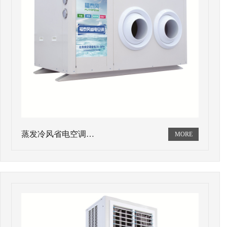
蒸发冷风省电空调…