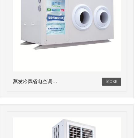
蒸发冷风省电空调…