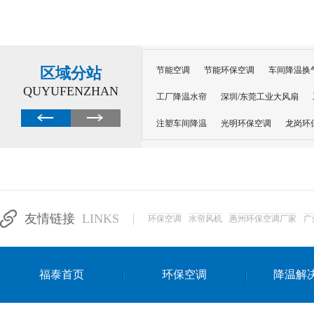
区域分站
节能空调
节能环保空调
车间降温换
QUYUFENZHAN
工厂降温水帘
深圳/东莞工业大风扇
注塑车间降温
光明环保空调
龙岗环
深圳横岗环保空调
深圳布吉环保空调
厂房降温
工厂降温
车间降温
车
惠州工厂降温
惠州博罗车间降温
工
友情链接
LINKS
环保空调
水帘风机
惠州环保空调厂家
广
东莞车间降温 厂房降温通风
蒸发冷省
景德镇蒸发冷空调厂
萍乡蒸发冷空调
福泰首页
环保空调
降温解
安徽蒸发冷省电空调
达州工业省电安装
江苏蒸发冷省电空调
南京工业省电空调