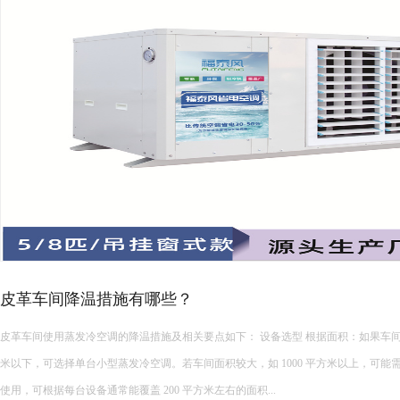
皮革车间降温措施有哪些？
皮革车间使用蒸发冷空调的降温措施及相关要点如下： 设备选型 根据面积：如果车间面积较小，如 200 平方
米以下，可选择单台小型蒸发冷空调。若车间面积较大，如 1000 平方米以上，可能
使用，可根据每台设备通常能覆盖 200 平方米左右的面积...