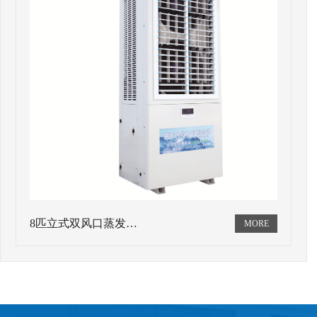
8匹立式双风口蒸发…