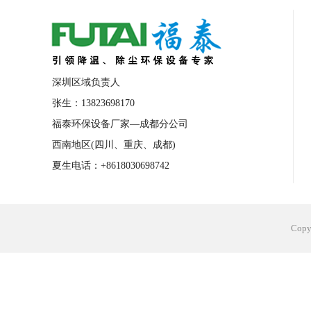
合肥工业省电空调安装
合肥蒸发冷省电
长沙工业省电空调安装
烟台工业省电空
台州工业省电空调安装
台州蒸发冷省电
深圳区域负责人
广州花都工业省电空调
肇庆工业省电空
张生：13823698170
福泰环保设备厂家—成都分公司
佛山工业省电空调
珠海工业省电空调
西南地区(四川、重庆、成都)
服饰车间降温
制衣车间降温
饰品车
夏生电话：+8618030698742
电子行业降温
塑胶行业降温
大型仓
江苏蒸发冷省电空调厂家
东莞工业省电
Cop
河南车间降温工程
湖北注塑车间降温方
青海冷风机厂家
广州工业大吊扇价格
热熔胶车间降温
风机车间降温
广州