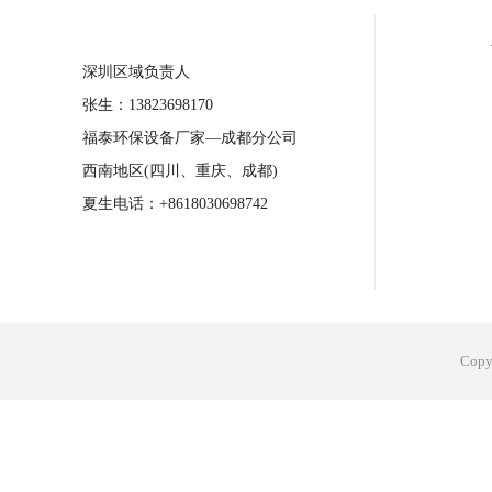
合肥工业省电空调安装
合肥蒸发冷省电
深圳区域负责人
长沙工业省电空调安装
烟台工业省电空
张生：13823698170
台州工业省电空调安装
台州蒸发冷省电
福泰环保设备厂家—成都分公司
广州花都工业省电空调
肇庆工业省电空
西南地区(四川、重庆、成都)
佛山工业省电空调
珠海工业省电空调
夏生电话：+8618030698742
服饰车间降温
制衣车间降温
饰品车
电子行业降温
塑胶行业降温
大型仓
江苏蒸发冷省电空调厂家
东莞工业省电
Cop
河南车间降温工程
湖北注塑车间降温方
青海冷风机厂家
广州工业大吊扇价格
热熔胶车间降温
风机车间降温
广州