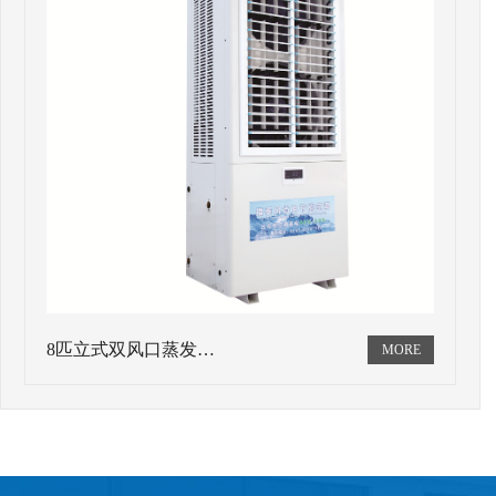
8匹立式双风口蒸发…