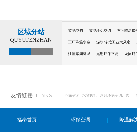
区域分站
节能空调
节能环保空调
车间降温换
QUYUFENZHAN
工厂降温水帘
深圳/东莞工业大风扇
注塑车间降温
光明环保空调
龙岗环
深圳横岗环保空调
深圳布吉环保空调
厂房降温
工厂降温
车间降温
车
惠州工厂降温
惠州博罗车间降温
工
友情链接
LINKS
环保空调
水帘风机
惠州环保空调厂家
广
东莞车间降温 厂房降温通风
蒸发冷省
景德镇蒸发冷空调厂
萍乡蒸发冷空调
福泰首页
环保空调
降温解
安徽蒸发冷省电空调
达州工业省电安装
江苏蒸发冷省电空调
南京工业省电空调