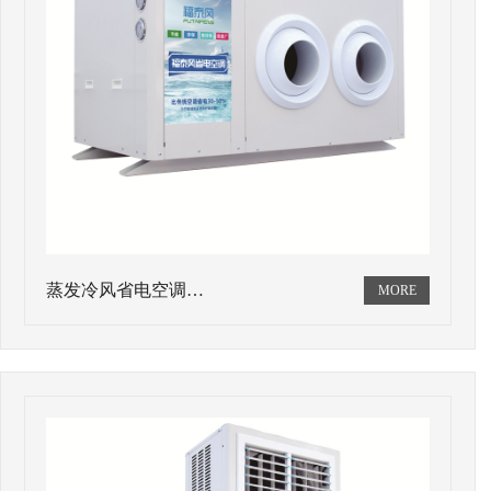
蒸发冷风省电空调…