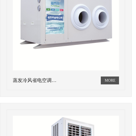
蒸发冷风省电空调…