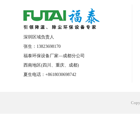
合肥工业省电空调安装
合肥蒸发冷省电
长沙工业省电空调安装
烟台工业省电空
台州工业省电空调安装
台州蒸发冷省电
深圳区域负责人
广州花都工业省电空调
肇庆工业省电空
张生：13823698170
福泰环保设备厂家—成都分公司
佛山工业省电空调
珠海工业省电空调
西南地区(四川、重庆、成都)
服饰车间降温
制衣车间降温
饰品车
夏生电话：+8618030698742
电子行业降温
塑胶行业降温
大型仓
江苏蒸发冷省电空调厂家
东莞工业省电
Cop
河南车间降温工程
湖北注塑车间降温方
青海冷风机厂家
广州工业大吊扇价格
热熔胶车间降温
风机车间降温
广州