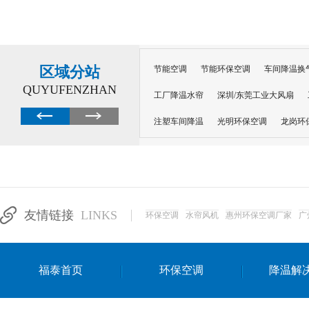
区域分站
节能空调
节能环保空调
车间降温换
QUYUFENZHAN
工厂降温水帘
深圳/东莞工业大风扇
注塑车间降温
光明环保空调
龙岗环
深圳横岗环保空调
深圳布吉环保空调
厂房降温
工厂降温
车间降温
车
惠州工厂降温
惠州博罗车间降温
工
友情链接
LINKS
环保空调
水帘风机
惠州环保空调厂家
广
东莞车间降温 厂房降温通风
蒸发冷省
景德镇蒸发冷空调厂
萍乡蒸发冷空调
福泰首页
环保空调
降温解
安徽蒸发冷省电空调
达州工业省电安装
江苏蒸发冷省电空调
南京工业省电空调