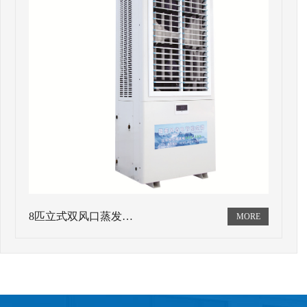
8匹立式双风口蒸发…