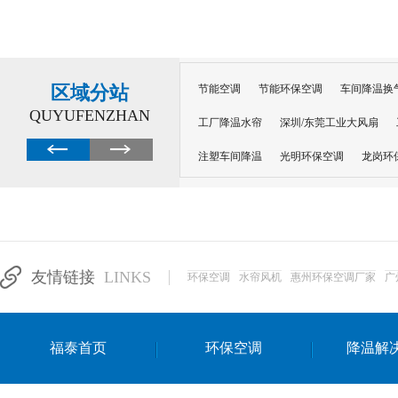
区域分站
节能空调
节能环保空调
车间降温换
QUYUFENZHAN
工厂降温水帘
深圳/东莞工业大风扇
注塑车间降温
光明环保空调
龙岗环
深圳横岗环保空调
深圳布吉环保空调
厂房降温
工厂降温
车间降温
车
惠州工厂降温
惠州博罗车间降温
工
友情链接
LINKS
环保空调
水帘风机
惠州环保空调厂家
广
东莞车间降温 厂房降温通风
蒸发冷省
景德镇蒸发冷空调厂
萍乡蒸发冷空调
福泰首页
环保空调
降温解
安徽蒸发冷省电空调
达州工业省电安装
江苏蒸发冷省电空调
南京工业省电空调