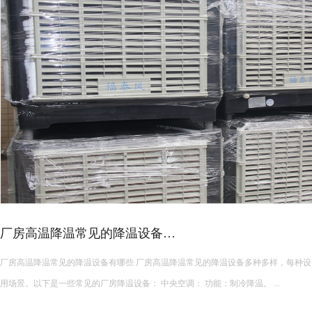
21
24-
11
20
24-
11
皮革车间降温措施有哪些？
12
皮革车间使用蒸发冷空调的降温措施及相关要点如下： 设备选型 根据面积：如果车间面积较小，如 200 平方
米以下，可选择单台小型蒸发冷空调。若车间面积较大，如 1000 
24-
11
使用，可根据每台设备通常能覆盖 200 平方米左右的面积...