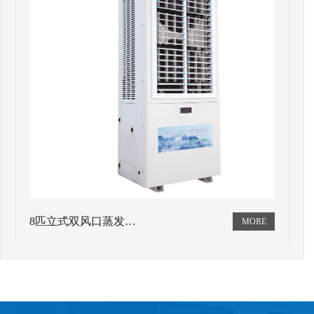
8匹立式双风口蒸发…