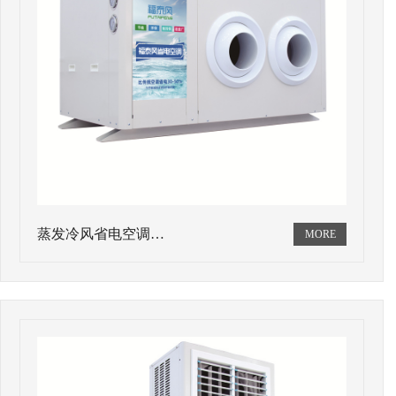
蒸发冷风省电空调…