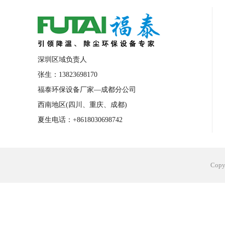
合肥工业省电空调安装
合肥蒸发冷省电
长沙工业省电空调安装
烟台工业省电空
台州工业省电空调安装
台州蒸发冷省电
深圳区域负责人
广州花都工业省电空调
肇庆工业省电空
张生：13823698170
福泰环保设备厂家—成都分公司
佛山工业省电空调
珠海工业省电空调
西南地区(四川、重庆、成都)
服饰车间降温
制衣车间降温
饰品车
夏生电话：+8618030698742
电子行业降温
塑胶行业降温
大型仓
江苏蒸发冷省电空调厂家
东莞工业省电
Cop
河南车间降温工程
湖北注塑车间降温方
青海冷风机厂家
广州工业大吊扇价格
热熔胶车间降温
风机车间降温
广州