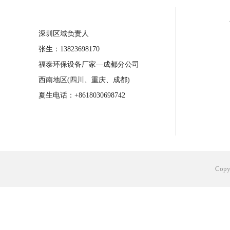
合肥工业省电空调安装
合肥蒸发冷省电
深圳区域负责人
长沙工业省电空调安装
烟台工业省电空
张生：13823698170
台州工业省电空调安装
台州蒸发冷省电
福泰环保设备厂家—成都分公司
广州花都工业省电空调
肇庆工业省电空
西南地区(四川、重庆、成都)
佛山工业省电空调
珠海工业省电空调
夏生电话：+8618030698742
服饰车间降温
制衣车间降温
饰品车
电子行业降温
塑胶行业降温
大型仓
江苏蒸发冷省电空调厂家
东莞工业省电
Cop
河南车间降温工程
湖北注塑车间降温方
青海冷风机厂家
广州工业大吊扇价格
热熔胶车间降温
风机车间降温
广州