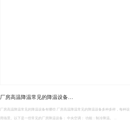
皮革车间降温措施有哪些？
皮革车间使用蒸发冷空调的降温措施及相关要点如下： 设备选型 根据面积：如果车间面积较小，如 200 平方
米以下，可选择单台小型蒸发冷空调。若车间面积较大，如 1000 平方米以上，可能
使用，可根据每台设备通常能覆盖 200 平方米左右的面积...