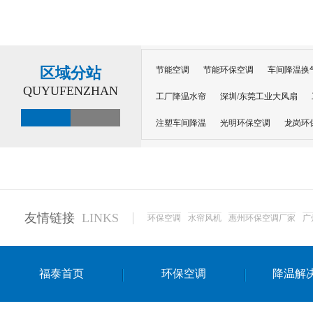
区域分站
节能空调
节能环保空调
车间降温换
QUYUFENZHAN
工厂降温水帘
深圳/东莞工业大风扇
注塑车间降温
光明环保空调
龙岗环
深圳横岗环保空调
深圳布吉环保空调
厂房降温
工厂降温
车间降温
车
惠州工厂降温
惠州博罗车间降温
工
友情链接
LINKS
环保空调
水帘风机
惠州环保空调厂家
广
东莞车间降温 厂房降温通风
蒸发冷省
景德镇蒸发冷空调厂
萍乡蒸发冷空调
福泰首页
环保空调
降温解
安徽蒸发冷省电空调
达州工业省电安装
江苏蒸发冷省电空调
南京工业省电空调