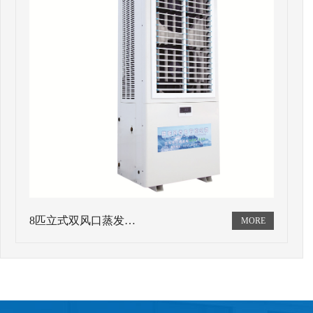
8匹立式双风口蒸发…