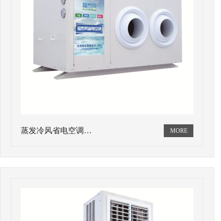
蒸发冷风省电空调…