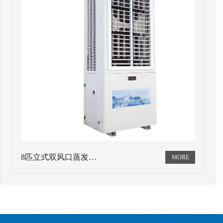
8匹立式双风口蒸发…