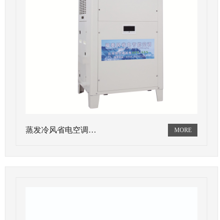
蒸发冷风省电空调…