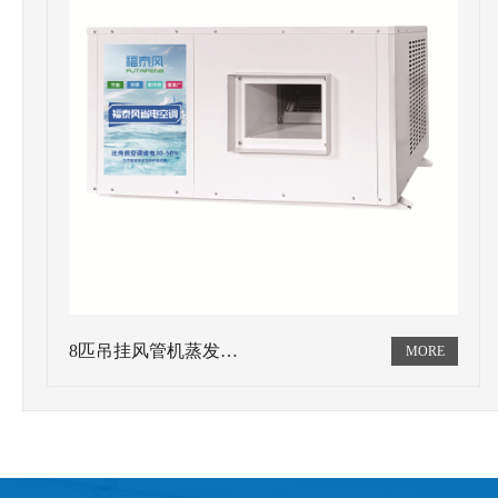
8匹吊挂风管机蒸发…