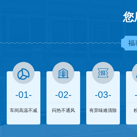
您
福
-01-
-02-
-03-
车间高温不减
闷热不通风
有异味难清除