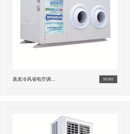
蒸发冷风省电空调…