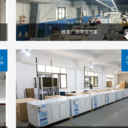
铁皮厂房降温方案
入
情