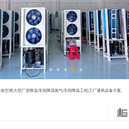
保空调|大型厂房降温|车间降温换气|车间降温工程|工厂通风设备方案,