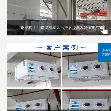
钢结构工厂降温福泰风吊挂射流蒸发冷省电空调
点击进
方案详