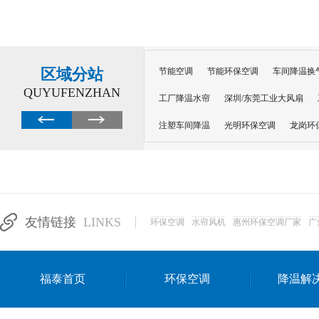
区域分站
节能空调
节能环保空调
车间降温换
QUYUFENZHAN
工厂降温水帘
深圳/东莞工业大风扇
注塑车间降温
光明环保空调
龙岗环
深圳横岗环保空调
深圳布吉环保空调
厂房降温
工厂降温
车间降温
车
惠州工厂降温
惠州博罗车间降温
工
友情链接
LINKS
环保空调
水帘风机
惠州环保空调厂家
广
东莞车间降温 厂房降温通风
蒸发冷省
景德镇蒸发冷空调厂
萍乡蒸发冷空调
福泰首页
环保空调
降温解
安徽蒸发冷省电空调
达州工业省电安装
江苏蒸发冷省电空调
南京工业省电空调