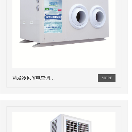
蒸发冷风省电空调…