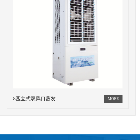
8匹立式双风口蒸发…