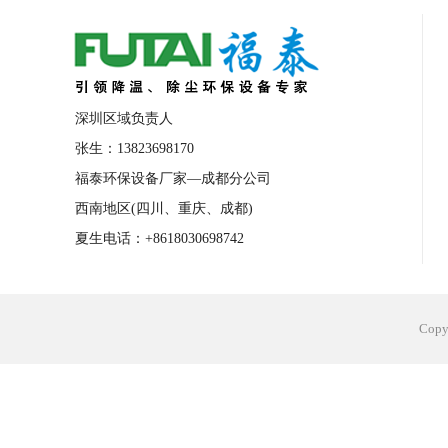
合肥工业省电空调安装
合肥蒸发冷省电
长沙工业省电空调安装
烟台工业省电空
台州工业省电空调安装
台州蒸发冷省电
深圳区域负责人
广州花都工业省电空调
肇庆工业省电空
张生：13823698170
福泰环保设备厂家—成都分公司
佛山工业省电空调
珠海工业省电空调
西南地区(四川、重庆、成都)
服饰车间降温
制衣车间降温
饰品车
夏生电话：+8618030698742
电子行业降温
塑胶行业降温
大型仓
江苏蒸发冷省电空调厂家
东莞工业省电
Cop
河南车间降温工程
湖北注塑车间降温方
青海冷风机厂家
广州工业大吊扇价格
热熔胶车间降温
风机车间降温
广州