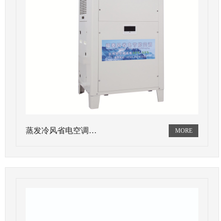
蒸发冷风省电空调…