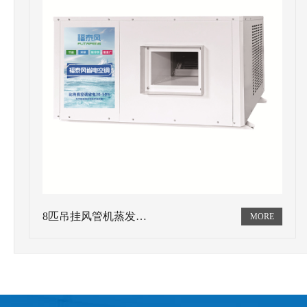
8匹吊挂风管机蒸发…