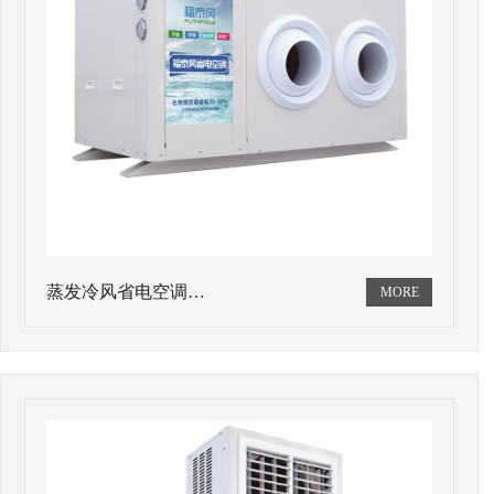
蒸发冷风省电空调…