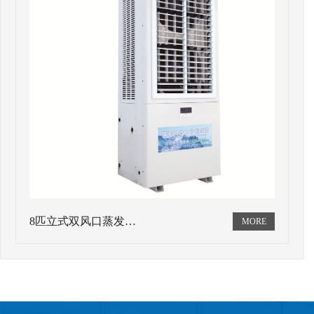
8匹立式双风口蒸发…