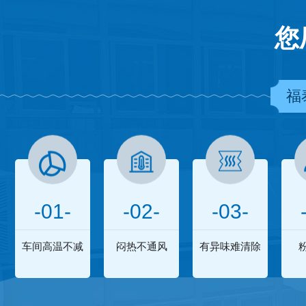
您
福
-01-
-02-
-03-
车间高温不减
闷热不通风
有异味难清除