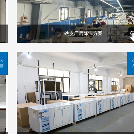
铁皮厂房降温方案
入
情