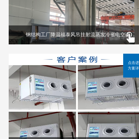
钢结构工厂降温福泰风吊挂射流蒸发冷省电空调
点击进
方案详