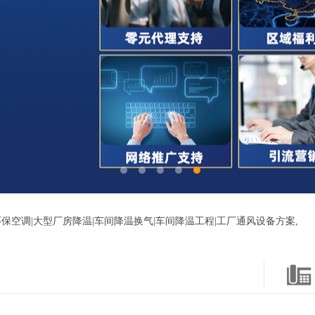
保空调|大型厂房降温|车间降温换气|车间降温工程|工厂通风设备方案,