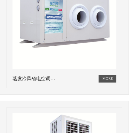
蒸发冷风省电空调…