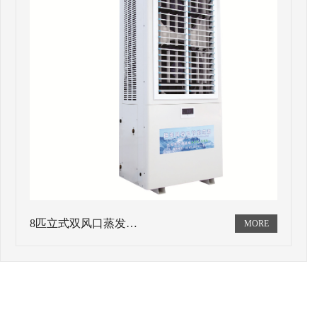
8匹立式双风口蒸发…