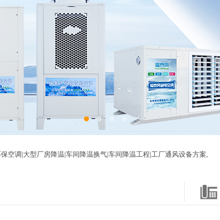
保空调|大型厂房降温|车间降温换气|车间降温工程|工厂通风设备方案,