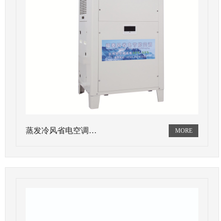
蒸发冷风省电空调…