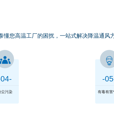
厂房车间是否被以下问题所
ARE YOUR WORKSHOPS TROUBLED BY THESE PROBLEMS
泰懂您高温工厂的困扰，一站式解决降温通风
联系福泰
只需1°电为您解决这些困扰
-04-
-05
136 0238 0280
粉尘污染
有毒有害