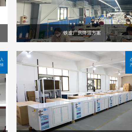
铁皮厂房降温方案
入
情