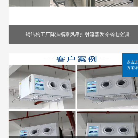
钢结构工厂降温福泰风吊挂射流蒸发冷省电空调
点击进
方案详