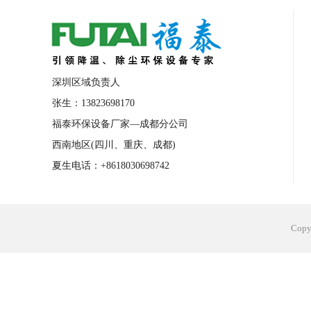
合肥工业省电空调安装
合肥蒸发冷省电
长沙工业省电空调安装
烟台工业省电空
台州工业省电空调安装
台州蒸发冷省电
深圳区域负责人
广州花都工业省电空调
肇庆工业省电空
张生：13823698170
福泰环保设备厂家—成都分公司
佛山工业省电空调
珠海工业省电空调
西南地区(四川、重庆、成都)
服饰车间降温
制衣车间降温
饰品车
夏生电话：+8618030698742
电子行业降温
塑胶行业降温
大型仓
江苏蒸发冷省电空调厂家
东莞工业省电
Cop
河南车间降温工程
湖北注塑车间降温方
青海冷风机厂家
广州工业大吊扇价格
热熔胶车间降温
风机车间降温
广州