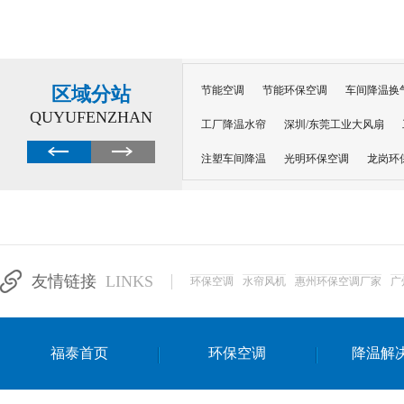
区域分站
节能空调
节能环保空调
车间降温换
QUYUFENZHAN
工厂降温水帘
深圳/东莞工业大风扇
注塑车间降温
光明环保空调
龙岗环
深圳横岗环保空调
深圳布吉环保空调
厂房降温
工厂降温
车间降温
车
惠州工厂降温
惠州博罗车间降温
工
友情链接
LINKS
环保空调
水帘风机
惠州环保空调厂家
广
东莞车间降温 厂房降温通风
蒸发冷省
景德镇蒸发冷空调厂
萍乡蒸发冷空调
福泰首页
环保空调
降温解
安徽蒸发冷省电空调
达州工业省电安装
江苏蒸发冷省电空调
南京工业省电空调