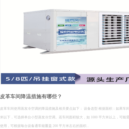
皮革车间降温措施有哪些？
皮革车间使用蒸发冷空调的降温措施及相关要点如下： 设备选型 根据面积：如果车间面积较小，如 200 平方
米以下，可选择单台小型蒸发冷空调。若车间面积较大，如 1000 平方米以上，可能
使用，可根据每台设备通常能覆盖 200 平方米左右的面积...