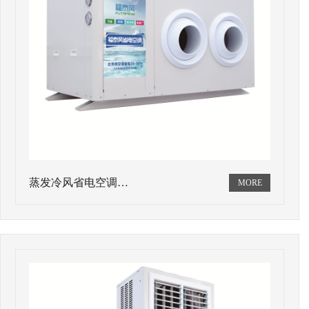
蒸发冷风省电空调…