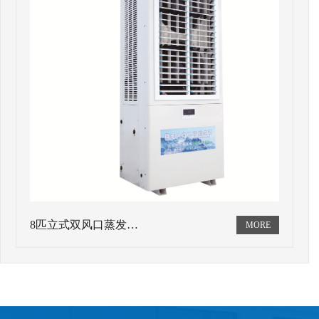
8匹立式双风口蒸发…