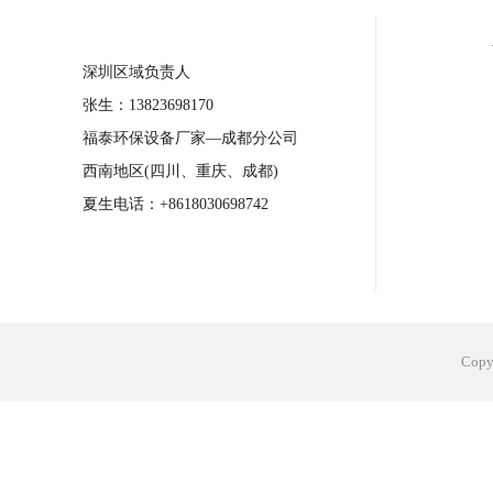
合肥工业省电空调安装
合肥蒸发冷省电
深圳区域负责人
长沙工业省电空调安装
烟台工业省电空
张生：13823698170
台州工业省电空调安装
台州蒸发冷省电
福泰环保设备厂家—成都分公司
广州花都工业省电空调
肇庆工业省电空
西南地区(四川、重庆、成都)
佛山工业省电空调
珠海工业省电空调
夏生电话：+8618030698742
服饰车间降温
制衣车间降温
饰品车
电子行业降温
塑胶行业降温
大型仓
江苏蒸发冷省电空调厂家
东莞工业省电
Cop
河南车间降温工程
湖北注塑车间降温方
青海冷风机厂家
广州工业大吊扇价格
热熔胶车间降温
风机车间降温
广州