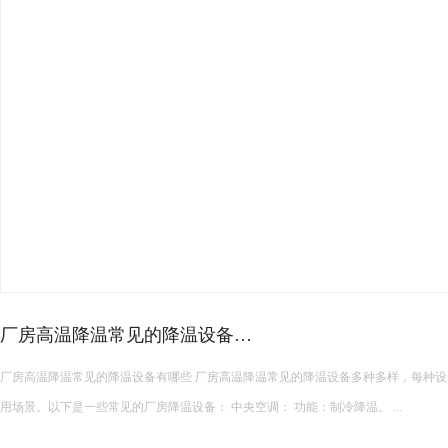
厂房高温降温常见的降温设备…
厂房高温降温常见的降温设备有哪些 厂房高温降温常见的降温设备多种多样，每种设备都有其独特的功能和适
用场景。以下是一些常见的厂房降温设备： 中央空调： 功能：制冷降温。 ...