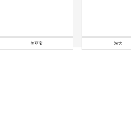
美丽宝
淘大
——
福
通风降温
沟通需求调研
免费上门实地勘察
方
COMMUNICATION
FREE SITE SURVEY
DE