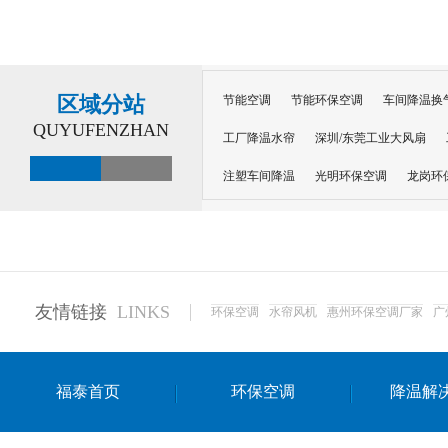
区域分站
节能空调
节能环保空调
车间降温换
QUYUFENZHAN
工厂降温水帘
深圳/东莞工业大风扇
注塑车间降温
光明环保空调
龙岗环
深圳横岗环保空调
深圳布吉环保空调
厂房降温
工厂降温
车间降温
车
惠州工厂降温
惠州博罗车间降温
工
友情链接
LINKS
环保空调
水帘风机
惠州环保空调厂家
广
东莞车间降温 厂房降温通风
蒸发冷省
景德镇蒸发冷空调厂
萍乡蒸发冷空调
福泰首页
环保空调
降温解
安徽蒸发冷省电空调
达州工业省电安装
江苏蒸发冷省电空调
南京工业省电空调