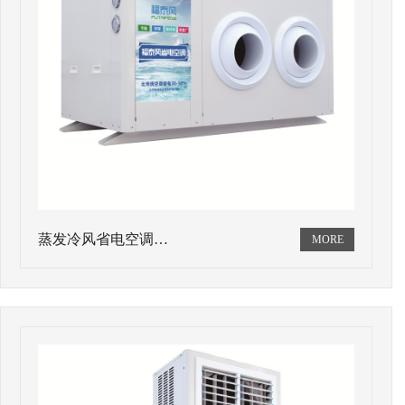
蒸发冷风省电空调…