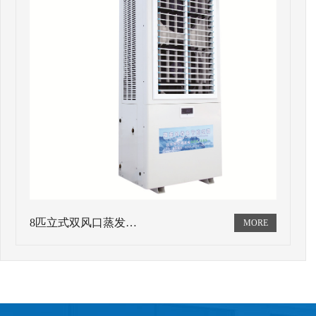
8匹立式双风口蒸发…