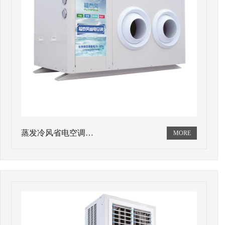
蒸发冷风省电空调…