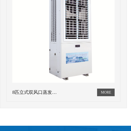
8匹立式双风口蒸发…