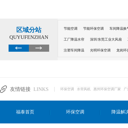
区域分站
节能空调
节能环保空调
车间降温换
QUYUFENZHAN
工厂降温水帘
深圳/东莞工业大风扇
注塑车间降温
光明环保空调
龙岗环
深圳横岗环保空调
深圳布吉环保空调
厂房降温
工厂降温
车间降温
车
惠州工厂降温
惠州博罗车间降温
工
友情链接
LINKS
环保空调
水帘风机
惠州环保空调厂家
广
东莞车间降温 厂房降温通风
蒸发冷省
景德镇蒸发冷空调厂
萍乡蒸发冷空调
福泰首页
环保空调
降温解
安徽蒸发冷省电空调
达州工业省电安装
江苏蒸发冷省电空调
南京工业省电空调