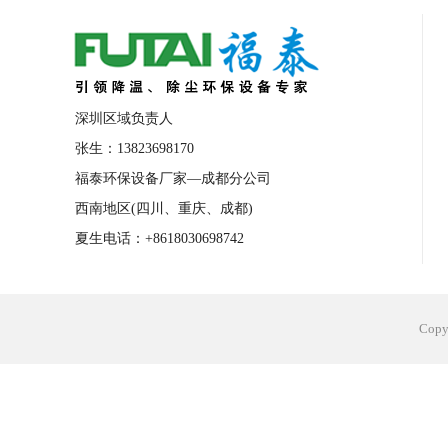
合肥工业省电空调安装
合肥蒸发冷省电
长沙工业省电空调安装
烟台工业省电空
台州工业省电空调安装
台州蒸发冷省电
深圳区域负责人
广州花都工业省电空调
肇庆工业省电空
张生：13823698170
福泰环保设备厂家—成都分公司
佛山工业省电空调
珠海工业省电空调
西南地区(四川、重庆、成都)
服饰车间降温
制衣车间降温
饰品车
夏生电话：+8618030698742
电子行业降温
塑胶行业降温
大型仓
江苏蒸发冷省电空调厂家
东莞工业省电
Cop
河南车间降温工程
湖北注塑车间降温方
青海冷风机厂家
广州工业大吊扇价格
热熔胶车间降温
风机车间降温
广州