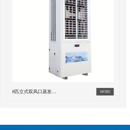
8匹立式双风口蒸发…