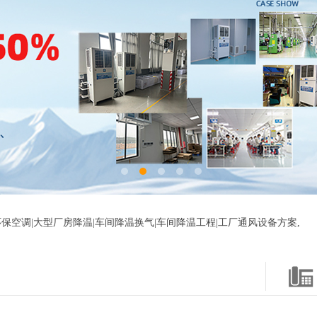
保空调|大型厂房降温|车间降温换气|车间降温工程|工厂通风设备方案,