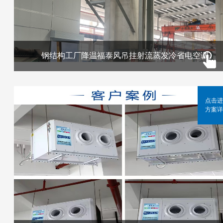
钢结构工厂降温福泰风吊挂射流蒸发冷省电空调
点击进
方案详