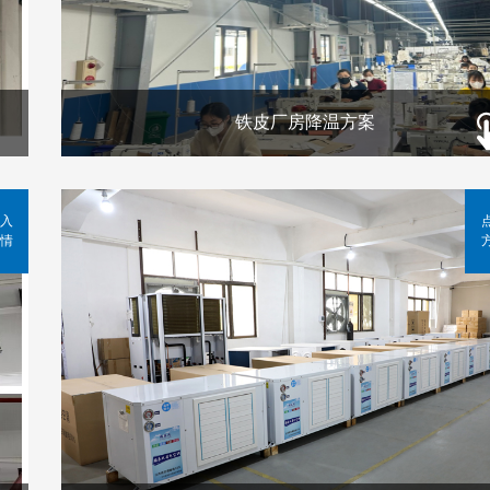
铁皮厂房降温方案
入
情