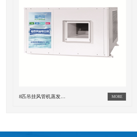
8匹吊挂风管机蒸发…