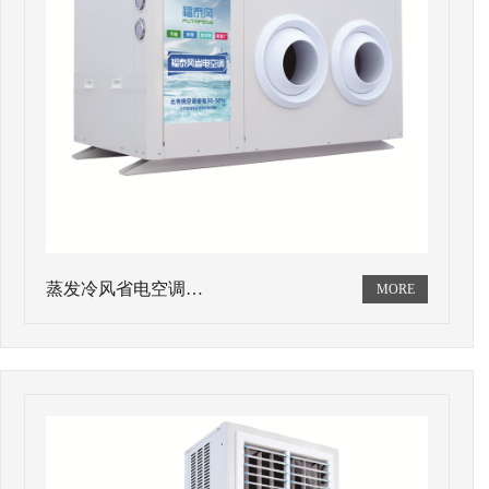
蒸发冷风省电空调…