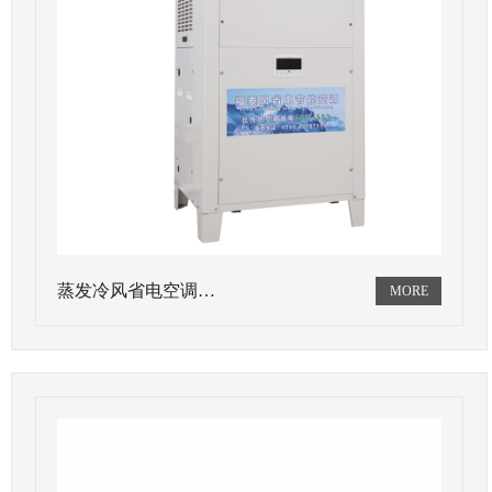
蒸发冷风省电空调…