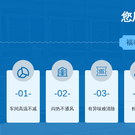
您
福
-01-
-02-
-03-
车间高温不减
闷热不通风
有异味难清除