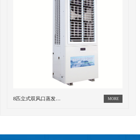
8匹立式双风口蒸发…