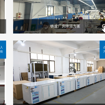
铁皮厂房降温方案
入
情