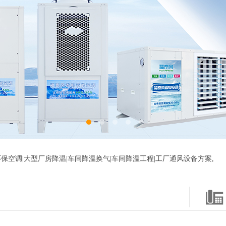
保空调|大型厂房降温|车间降温换气|车间降温工程|工厂通风设备方案,