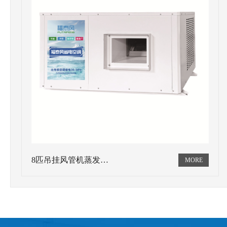
8匹吊挂风管机蒸发…