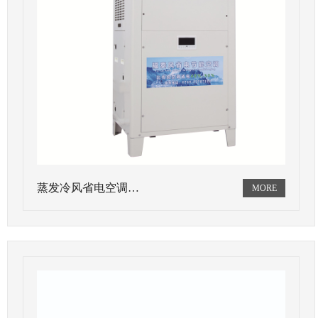
蒸发冷风省电空调…