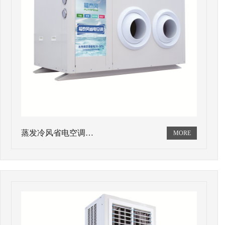
蒸发冷风省电空调…