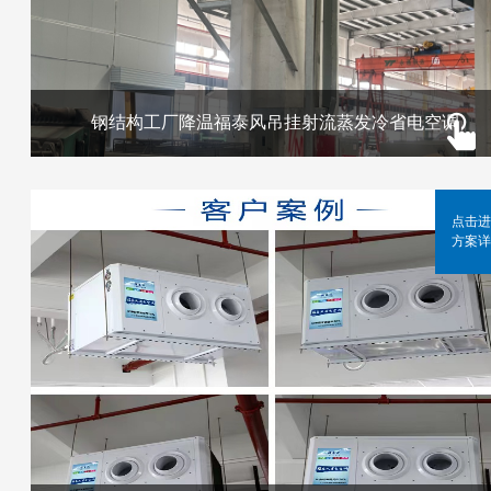
钢结构工厂降温福泰风吊挂射流蒸发冷省电空调
点击进
方案详