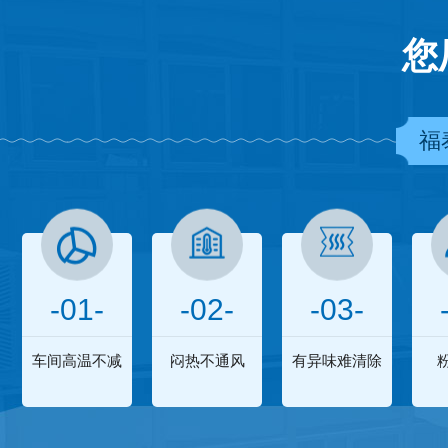
您
福
-01-
-02-
-03-
车间高温不减
闷热不通风
有异味难清除