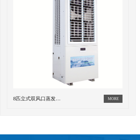
8匹立式双风口蒸发…