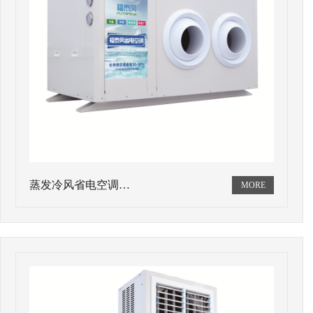
蒸发冷风省电空调…