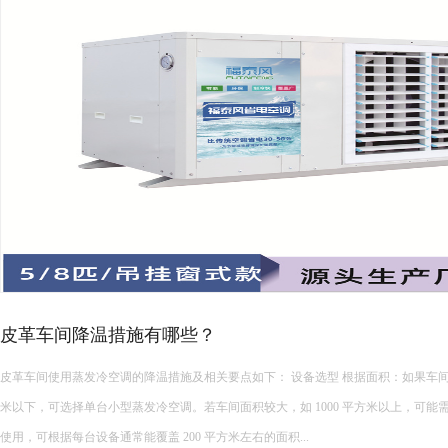
高温车间空调选型攻略！
夏季厂房降温设备种类繁多，负压风机、水帘、传统中央空调、工业节能空调等设
型时盲目跟风，导致降温效果不佳、能耗超标、设备适配性差等问题。想要选到合适
面积、结构、生产工况、降温需求与预算综合考量，精准匹配最优方案。 &...