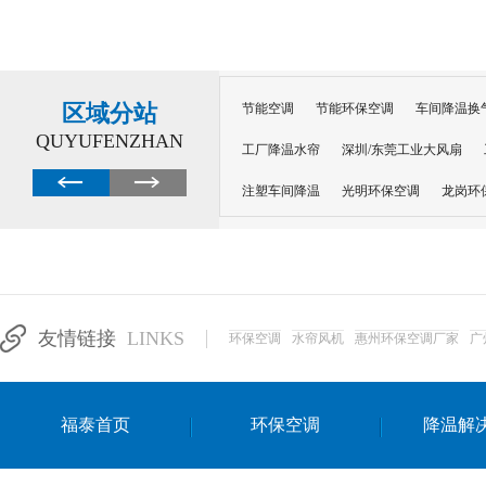
区域分站
节能空调
节能环保空调
车间降温换
QUYUFENZHAN
工厂降温水帘
深圳/东莞工业大风扇
注塑车间降温
光明环保空调
龙岗环
深圳横岗环保空调
深圳布吉环保空调
厂房降温
工厂降温
车间降温
车
惠州工厂降温
惠州博罗车间降温
工
友情链接
LINKS
环保空调
水帘风机
惠州环保空调厂家
广
东莞车间降温 厂房降温通风
蒸发冷省
景德镇蒸发冷空调厂
萍乡蒸发冷空调
福泰首页
环保空调
降温解
安徽蒸发冷省电空调
达州工业省电安装
江苏蒸发冷省电空调
南京工业省电空调