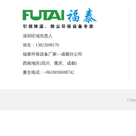
合肥工业省电空调安装
合肥蒸发冷省电
长沙工业省电空调安装
烟台工业省电空
台州工业省电空调安装
台州蒸发冷省电
深圳区域负责人
广州花都工业省电空调
肇庆工业省电空
张生：13823698170
福泰环保设备厂家—成都分公司
佛山工业省电空调
珠海工业省电空调
西南地区(四川、重庆、成都)
服饰车间降温
制衣车间降温
饰品车
夏生电话：+8618030698742
电子行业降温
塑胶行业降温
大型仓
江苏蒸发冷省电空调厂家
东莞工业省电
Cop
河南车间降温工程
湖北注塑车间降温方
青海冷风机厂家
广州工业大吊扇价格
热熔胶车间降温
风机车间降温
广州