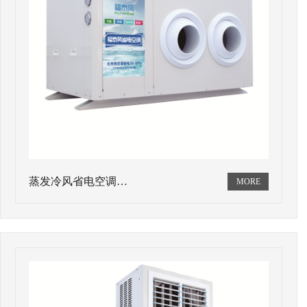
蒸发冷风省电空调…