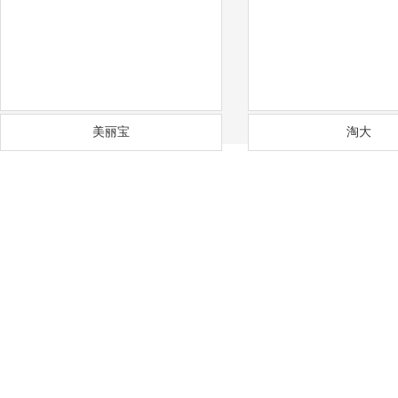
美丽宝
淘大
——
福
通风降温
沟通需求调研
免费上门实地勘察
方
COMMUNICATION
FREE SITE SURVEY
DE