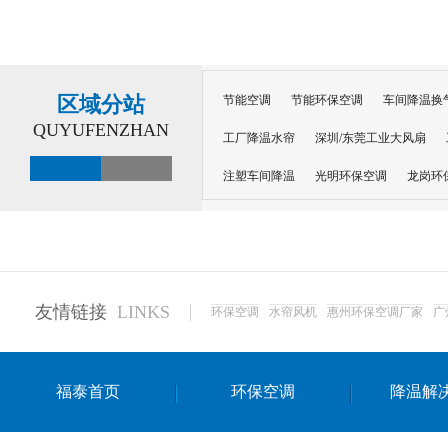
区域分站
节能空调
节能环保空调
车间降温换
QUYUFENZHAN
工厂降温水帘
深圳/东莞工业大风扇
注塑车间降温
光明环保空调
龙岗环
深圳横岗环保空调
深圳布吉环保空调
厂房降温
工厂降温
车间降温
车
惠州工厂降温
惠州博罗车间降温
工
友情链接
LINKS
环保空调
水帘风机
惠州环保空调厂家
广
东莞车间降温 厂房降温通风
蒸发冷省
景德镇蒸发冷空调厂
萍乡蒸发冷空调
福泰首页
环保空调
降温解
安徽蒸发冷省电空调
达州工业省电安装
江苏蒸发冷省电空调
南京工业省电空调