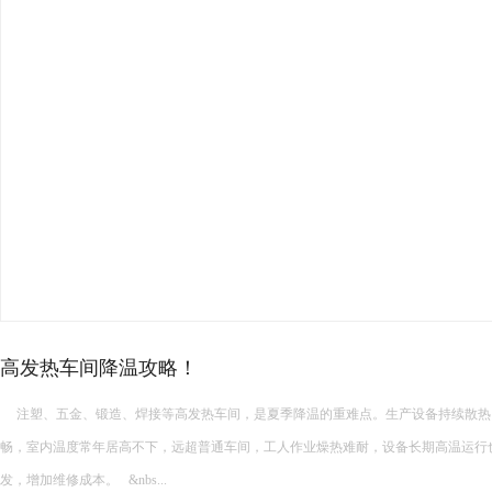
高发热车间降温攻略！
注塑、五金、锻造、焊接等高发热车间，是夏季降温的重难点。生产设备持续散热
畅，室内温度常年居高不下，远超普通车间，工人作业燥热难耐，设备长期高温运行
发，增加维修成本。 &nbs...