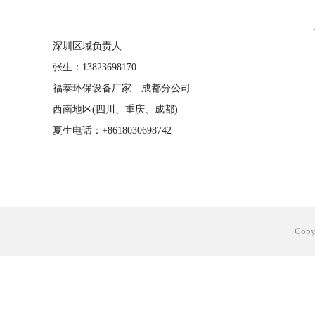
合肥工业省电空调安装
合肥蒸发冷省电
深圳区域负责人
长沙工业省电空调安装
烟台工业省电空
张生：13823698170
台州工业省电空调安装
台州蒸发冷省电
福泰环保设备厂家—成都分公司
广州花都工业省电空调
肇庆工业省电空
西南地区(四川、重庆、成都)
佛山工业省电空调
珠海工业省电空调
夏生电话：+8618030698742
服饰车间降温
制衣车间降温
饰品车
电子行业降温
塑胶行业降温
大型仓
江苏蒸发冷省电空调厂家
东莞工业省电
Cop
河南车间降温工程
湖北注塑车间降温方
青海冷风机厂家
广州工业大吊扇价格
热熔胶车间降温
风机车间降温
广州