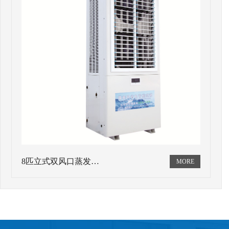
8匹立式双风口蒸发…