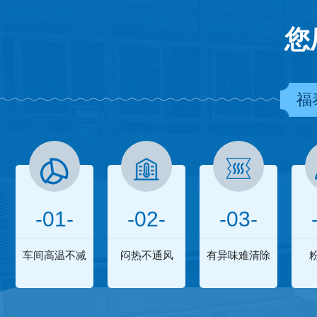
您
福
-01-
-02-
-03-
车间高温不减
闷热不通风
有异味难清除