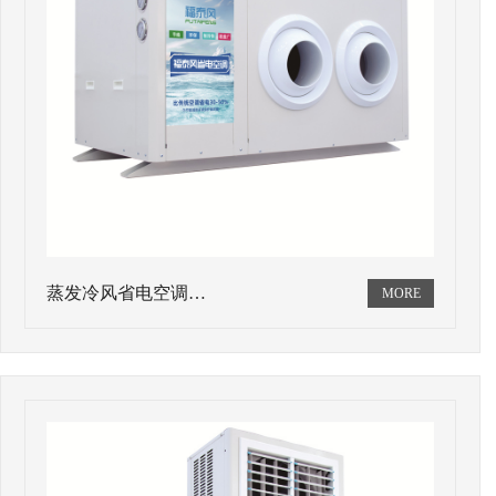
蒸发冷风省电空调…