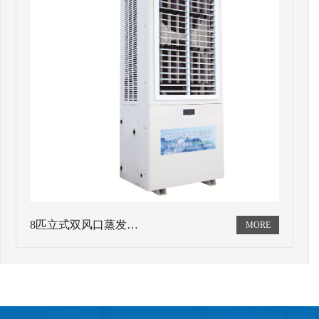
8匹立式双风口蒸发…