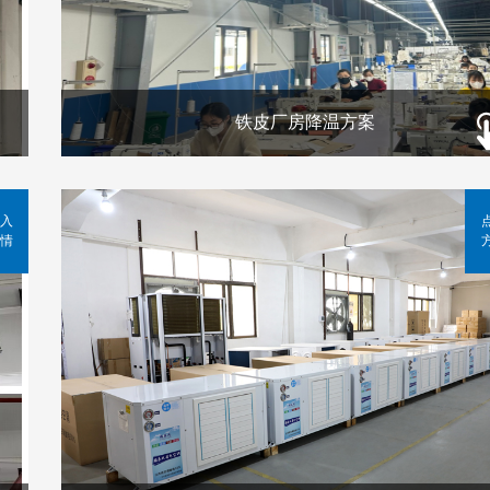
铁皮厂房降温方案
入
情