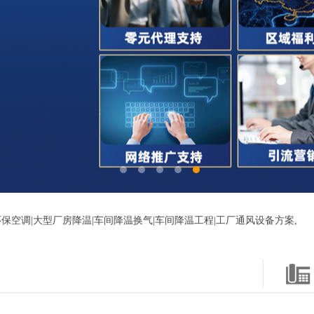
保空调|大型厂房降温|车间降温换气|车间降温工程|工厂通风设备方案,