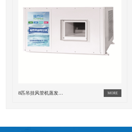
8匹吊挂风管机蒸发…