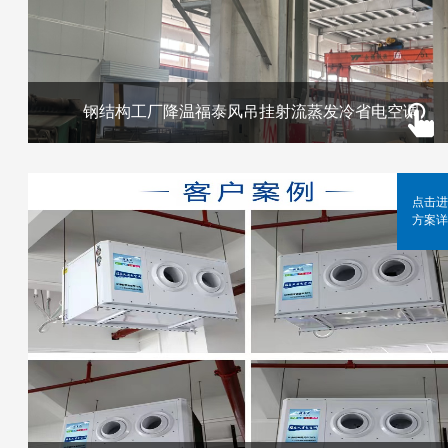
钢结构工厂降温福泰风吊挂射流蒸发冷省电空调
点击进
方案详