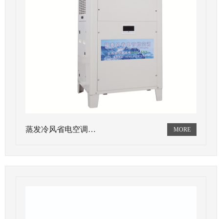
蒸发冷风省电空调…