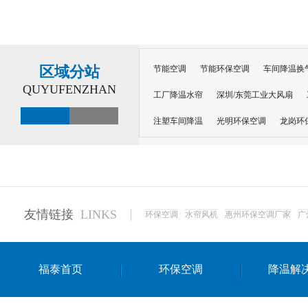
区域分站
节能空调
节能环保空调
车间降温换
QUYUFENZHAN
工厂降温水帘
深圳/东莞工业大风扇
注塑车间降温
光明环保空调
龙岗环
深圳横岗环保空调
深圳布吉环保空调
厂房降温
工厂降温
车间降温
车
惠州工厂降温
惠州博罗车间降温
工
友情链接
LINKS
环保空调
水帘风机
惠州环保空调厂家
广
东莞车间降温 厂房降温通风
蒸发冷省
景德镇蒸发冷空调厂
萍乡蒸发冷空调
福泰首页
环保空调
降温解
安徽蒸发冷省电空调
达州工业省电安装
江苏蒸发冷省电空调
南京工业省电空调