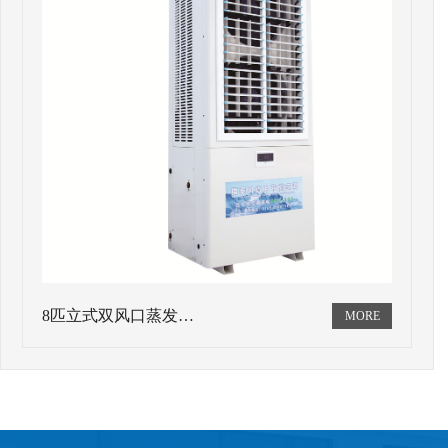
8匹立式双风口蒸发…