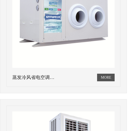
蒸发冷风省电空调…