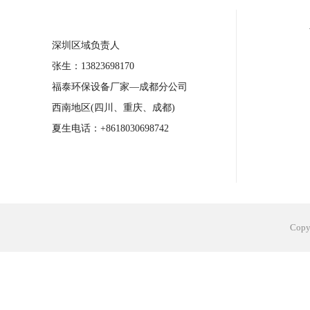
合肥工业省电空调安装
合肥蒸发冷省电
长沙工业省电空调安装
烟台工业省电空
台州工业省电空调安装
台州蒸发冷省电
深圳区域负责人
广州花都工业省电空调
肇庆工业省电空
张生：13823698170
福泰环保设备厂家—成都分公司
佛山工业省电空调
珠海工业省电空调
西南地区(四川、重庆、成都)
服饰车间降温
制衣车间降温
饰品车
夏生电话：+8618030698742
电子行业降温
塑胶行业降温
大型仓
江苏蒸发冷省电空调厂家
东莞工业省电
Cop
河南车间降温工程
湖北注塑车间降温方
青海冷风机厂家
广州工业大吊扇价格
热熔胶车间降温
风机车间降温
广州