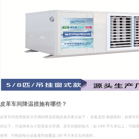
皮革车间降温措施有哪些？
皮革车间使用蒸发冷空调的降温措施及相关要点如下： 设备选型 根据面积：如果车间面积较小，如 200 平方
米以下，可选择单台小型蒸发冷空调。若车间面积较大，如 1000 平方米以上，可能
使用，可根据每台设备通常能覆盖 200 平方米左右的面积...