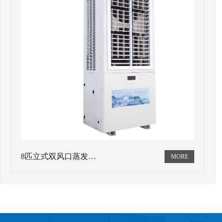
8匹立式双风口蒸发…