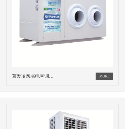
蒸发冷风省电空调…