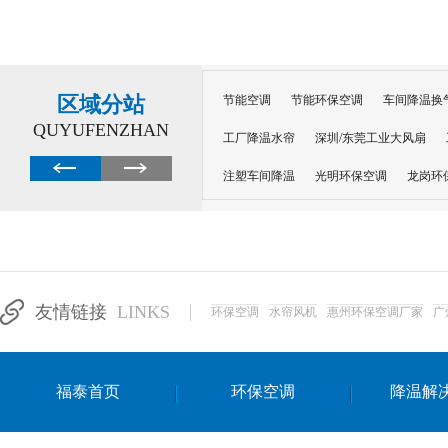
区域分站
节能空调
节能环保空调
车间降温换
QUYUFENZHAN
工厂降温水帘
深圳/东莞工业大风扇
注塑车间降温
光明环保空调
龙岗环
深圳横岗环保空调
深圳布吉环保空调
厂房降温
工厂降温
车间降温
车
惠州工厂降温
惠州博罗车间降温
工
友情链接
LINKS
环保空调
水帘风机
惠州环保空调厂家
广
东莞车间降温 厂房降温通风
蒸发冷省
景德镇蒸发冷空调厂
萍乡蒸发冷空调
福泰首页
环保空调
降温解
安徽蒸发冷省电空调
达州工业省电安装
江苏蒸发冷省电空调
南京工业省电空调