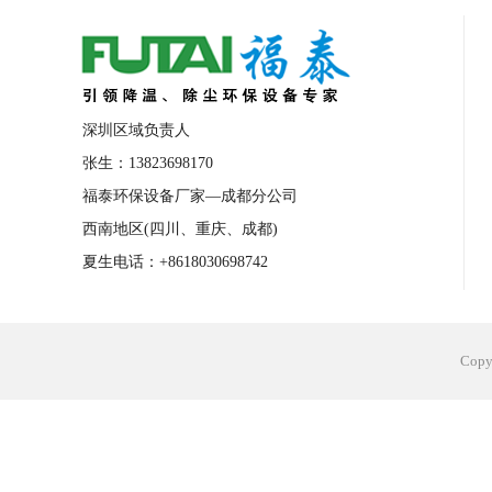
合肥工业省电空调安装
合肥蒸发冷省电
长沙工业省电空调安装
烟台工业省电空
台州工业省电空调安装
台州蒸发冷省电
深圳区域负责人
广州花都工业省电空调
肇庆工业省电空
张生：13823698170
福泰环保设备厂家—成都分公司
佛山工业省电空调
珠海工业省电空调
西南地区(四川、重庆、成都)
服饰车间降温
制衣车间降温
饰品车
夏生电话：+8618030698742
电子行业降温
塑胶行业降温
大型仓
江苏蒸发冷省电空调厂家
东莞工业省电
Cop
河南车间降温工程
湖北注塑车间降温方
青海冷风机厂家
广州工业大吊扇价格
热熔胶车间降温
风机车间降温
广州