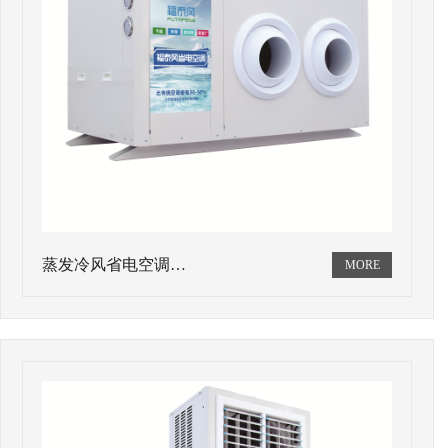
蒸发冷风省电空调…