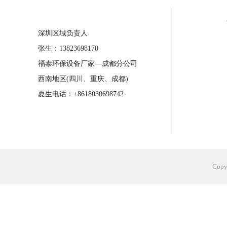
合肥工业省电空调安装
合肥蒸发冷省电
深圳区域负责人
长沙工业省电空调安装
烟台工业省电空
张生：13823698170
台州工业省电空调安装
台州蒸发冷省电
福泰环保设备厂家—成都分公司
广州花都工业省电空调
肇庆工业省电空
西南地区(四川、重庆、成都)
佛山工业省电空调
珠海工业省电空调
夏生电话：+8618030698742
服饰车间降温
制衣车间降温
饰品车
电子行业降温
塑胶行业降温
大型仓
江苏蒸发冷省电空调厂家
东莞工业省电
Cop
河南车间降温工程
湖北注塑车间降温方
青海冷风机厂家
广州工业大吊扇价格
热熔胶车间降温
风机车间降温
广州