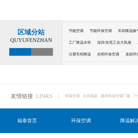
区域分站
节能空调
节能环保空调
车间降温换
QUYUFENZHAN
工厂降温水帘
深圳/东莞工业大风扇
注塑车间降温
光明环保空调
龙岗环
深圳横岗环保空调
深圳布吉环保空调
厂房降温
工厂降温
车间降温
车
惠州工厂降温
惠州博罗车间降温
工
友情链接
LINKS
环保空调
水帘风机
惠州环保空调厂家
广
东莞车间降温 厂房降温通风
蒸发冷省
景德镇蒸发冷空调厂
萍乡蒸发冷空调
福泰首页
环保空调
降温解
安徽蒸发冷省电空调
达州工业省电安装
江苏蒸发冷省电空调
南京工业省电空调