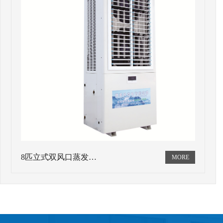
8匹立式双风口蒸发…